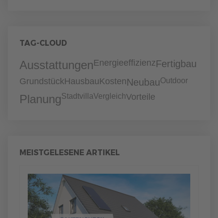
TAG-CLOUD
Energieeffizienz
Ausstattungen
Fertigbau
Grundstück
Hausbau
Kosten
Outdoor
Neubau
Stadtvilla
Vergleich
Vorteile
Planung
MEISTGELESENE ARTIKEL