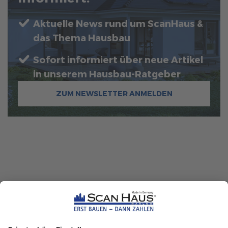
Aktuelle News rund um ScanHaus &
das Thema Hausbau
Sofort informiert über neue Artikel
in unserem Hausbau-Ratgeber
ZUM NEWSLETTER ANMELDEN