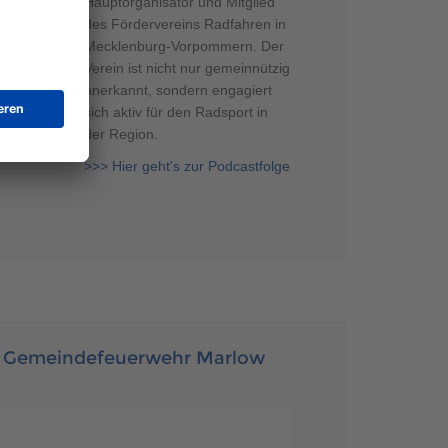
 was
Hauptorganisator und Mitglied
 sind,
des Fördervereins Radfahren in
ein
Mecklenburg-Vorpommern. Der
und gibt
Verein ist nicht nur gemeinnützig
raining
anerkannt, sondern engagiert
sich aktiv für den Radsport in
der Region.
castfolge
>>> Hier geht's zur Podcastfolge
r Gemeindefeuerwehr Marlow