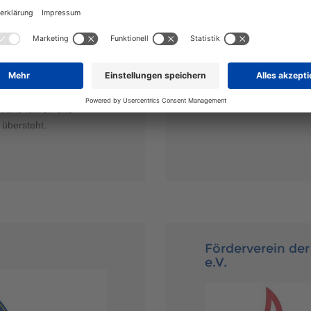
Weiterhin verrät er uns,
seine aktuellen Projekte
was es für ihn bedeutet 
eigenes Haus zu haben 
 haben uns
André
Tipps, wie man gut ins T
lg der
kommt.
ingeladen. Moderator
 Entwicklung der
>>> Hier geht's zur Pod
it uns führen und
 übersteht.
Förderverein de
e.V.