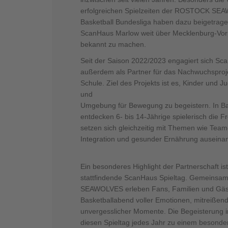
erfolgreichen Spielzeiten der ROSTOCK SEA
Basketball Bundesliga haben dazu beigetrag
ScanHaus Marlow weit über Mecklenburg-Vo
bekannt zu machen.
Seit der Saison 2022/2023 engagiert sich S
außerdem als Partner für das Nachwuchsproj
Schule. Ziel des Projekts ist es, Kinder und 
und
Umgebung für Bewegung zu begeistern. In Ba
entdecken 6- bis 14-Jährige spielerisch die 
setzen sich gleichzeitig mit Themen wie Teamge
Integration und gesunder Ernährung auseinan
Ein besonderes Highlight der Partnerschaft ist 
stattfindende ScanHaus Spieltag. Gemeins
SEAWOLVES erleben Fans, Familien und Gäs
Basketballabend voller Emotionen, mitreißen
unvergesslicher Momente. Die Begeisterung i
diesen Spieltag jedes Jahr zu einem besonde