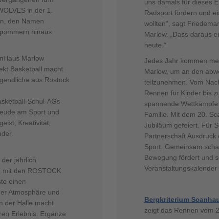
uns damals für dieses E
WOLVES in der 1.
Radsport fördern und ei
en, den Namen
wollten“, sagt Friedem
rpommern hinaus
Marlow. „Dass daraus ein
heute.“
canHaus Marlow
Jedes Jahr kommen mehr
ekt Basketball macht
Marlow, um an den abw
Jugendliche aus Rostock
teilzunehmen. Vom Nachw
Rennen für Kinder bis 
sketball-Schul-AGs
spannende Wettkämpfe u
Freude am Sport und
Familie. Mit dem 20. S
ist, Kreativität,
Jubiläum gefeiert. Für 
der.
Partnerschaft Ausdruck
Sport. Gemeinsam schaf
Bewegung fördert und se
der jährlich
Veranstaltungskalender
am mit den ROSTOCK
te einen
der Atmosphäre und
Bergkriterium Scanha
n der Halle macht
zeigt das Rennen vom 2
ren Erlebnis. Ergänze