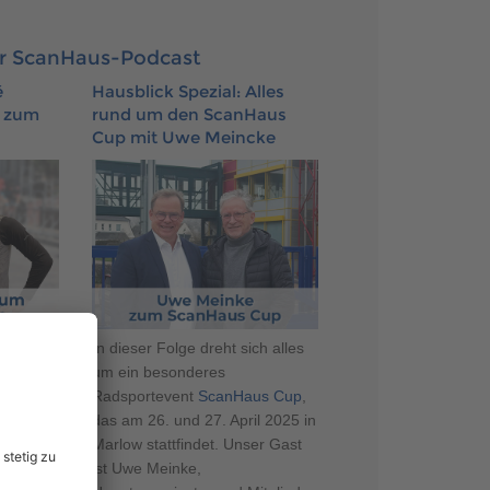
r ScanHaus-Podcast
é
Hausblick Spezial: Alles
w zum
rund um den ScanHaus
Cup mit Uwe Meincke
ird
In dieser Folge dreht sich alles
eipel
um ein besonderes
Radsportevent
ScanHaus Cup
,
ewt und
das am 26. und 27. April 2025 in
aus Cup
Marlow stattfindet. Unser Gast
et.
ist Uwe Meinke,