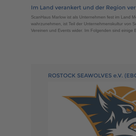
Brauchen Sie Hilfe?
038221 
QNG-Siegel
Aktionshaus
Im Land verankert und der Region ver
Auszeichnungen
ScanHaus Marlow ist als Unternehmen fest im Land Mec
wahrzunehmen, ist Teil der Unternehmenskultur von Sc
Vereinen und Events wider. Im Folgenden sind einige B
Brauchen Sie Hilfe?
038221 
ROSTOCK SEAWOLVES e.V. (EB
Brauchen Sie Hilfe?
Brauchen Sie Hilfe?
038221 
038221 