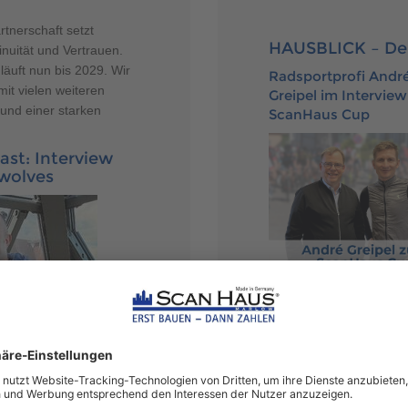
rtnerschaft setzt
HAUSBLICK – De
nuität und Vertrauen.
ft nun bis 2029. Wir
Radsportprofi Andr
it vielen weiteren
Greipel im Intervie
nd einer starken
ScanHaus Cup
st: Interview
wolves
In dieser Podcastfolge w
Radsport-Profi
André Gr
von Podcast-Moderator
Hansjörg Kunze
intervi
spricht über den ScanH
in Marlow, den er begleit