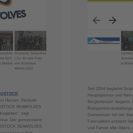
Previous
Next
eawolves
Rostocker Seawolves
Impress
Mai 2022
| Zur 30-Jahr-Feier
ScanHa
s Marlow
von ScanHaus
in Marl
Marlow 2022
Seit 2004 begleitet Sc
ROSTOCK
Hauptsponsor und Name
s am Herzen. Deshalb
Bergkriterium“ begann, 
r ROSTOCK SEAWOLVES
Radsportveranstaltunge
 begleiten“, sagt
Gemeinsam mit der Sta
rlow. Der gemeinsame
Fahrradtörn entsteht Ja
e ROSTOCK SEAWOLVES
und Fahrer aller Alters-
 vergangenen fünf