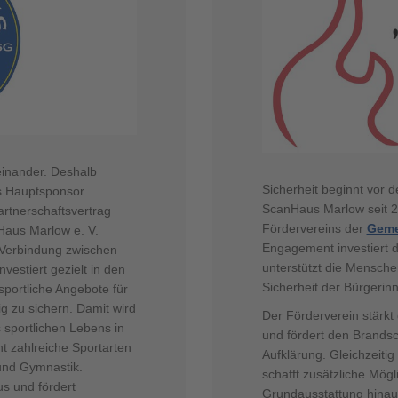
einander. Deshalb
Sicherheit beginnt vor 
s Hauptsponsor
ScanHaus Marlow seit 2
artnerschaftsvertrag
Fördervereins der
Geme
aus Marlow e. V.
Engagement investiert 
 Verbindung zwischen
unterstützt die Menschen
estiert gezielt in den
Sicherheit der Bürgerin
sportliche Angebote für
g zu sichern. Damit wird
Der Förderverein stärkt
 sportlichen Lebens in
und fördert den Brandsc
 zahlreiche Sportarten
Aufklärung. Gleichzeitig
 und Gymnastik.
schafft zusätzliche Mög
s und fördert
Grundausstattung hinaus