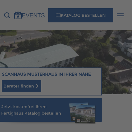
EVENTS
KATALOG BESTELLEN
NS
KONTAKT
MUSTERHAUS FINDEN
SCANHAUS MUSTERHAUS IN IHRER NÄHE
Berater finden
MUSTERHAUS FINDEN
Jetzt kostenfrei Ihren
Fertighaus Katalog bestellen