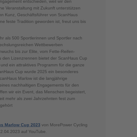
ngagement entschieden, weil wir den
ne Veranstaltung mit Zukunft unterstützen
ann Kunz, Geschäftsführer von ScanHaus
e feste Tradition geworden ist, freut uns bis
 als 500 Sportlerinnen und Sportler nach
echslungsreichen Wettbewerben
uchs bis zur Elite, vom Fette-Reifen-
zu den Lizenzrennen bietet der ScanHaus Cup
nd ein attraktives Programm für die ganze
canHaus Cup wurde 2025 ein besonderes
ScanHaus Marlow ist die langjährige
 eines nachhaltigen Engagements für den
fen wir ein Event, das Menschen begeistert,
it mehr als zwei Jahrzehnten fest zum
 gehört
us Marlow Cup 2023
von MorePower Cycling
2.04.2023 auf YouTube.