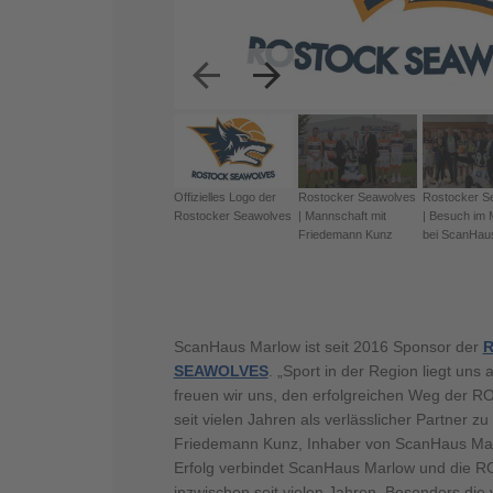
Previous
Next
Offizielles Logo der
Rostocker Seawolves
Rostocker S
Rostocker Seawolves
| Mannschaft mit
| Besuch im 
Friedemann Kunz
bei ScanHau
ScanHaus Marlow ist seit 2016 Sponsor der
SEAWOLVES
. „Sport in der Region liegt un
freuen wir uns, den erfolgreichen Weg de
seit vielen Jahren als verlässlicher Partner zu
Friedemann Kunz, Inhaber von ScanHaus Ma
Erfolg verbindet ScanHaus Marlow und di
inzwischen seit vielen Jahren. Besonders die