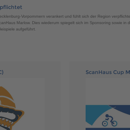
400 500
pflichtet
klenburg-Vorpommern verankert und fühlt sich der Region verpflichtet
anHaus Marlow. Dies wiederum spiegelt sich im Sponsoring sowie in d
eispiele aufgeführt.
400 500
C)
ScanHaus Cup M
400 500
400 500