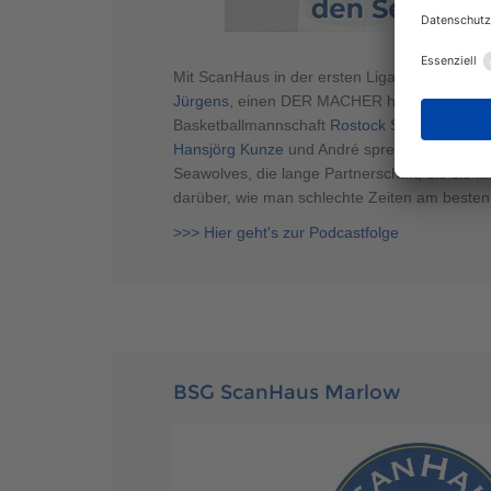
Mit ScanHaus in der ersten Liga spielen! Wir
Jürgens
, einen DER MACHER hinter dem Erfo
Basketballmannschaft
Rostock Seawolves
, e
Hansjörg Kunze
und André sprechen über die
Seawolves, die lange Partnerschaft, die sie m
darüber, wie man schlechte Zeiten am besten
>>> Hier geht's zur Podcastfolge
BSG ScanHaus Marlow