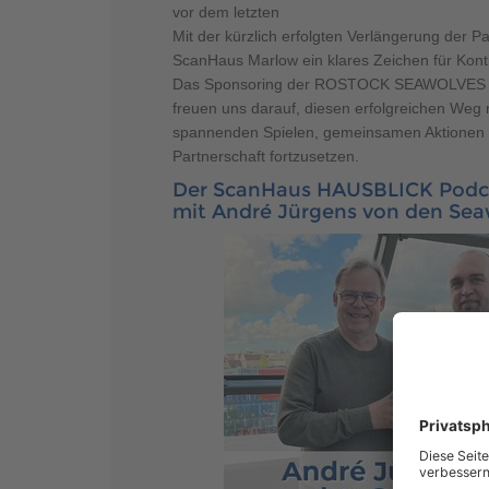
vor dem letzten
Mit der kürzlich erfolgten Verlängerung der Pa
ScanHaus Marlow ein klares Zeichen für Konti
Das Sponsoring der ROSTOCK SEAWOLVES läu
freuen uns darauf, diesen erfolgreichen Weg m
spannenden Spielen, gemeinsamen Aktionen u
Partnerschaft fortzusetzen.
Der ScanHaus HAUSBLICK Podca
mit André Jürgens von den Sea