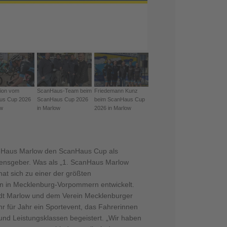
ion vom
ScanHaus-Team beim
Friedemann Kunz
ScanHaus Cup 2026
Impres
us Cup 2026
ScanHaus Cup 2026
beim ScanHaus Cup
in Marlow
Cup 20
ow
in Marlow
2026 in Marlow
anHaus Marlow den ScanHaus Cup als
nsgeber. Was als „1. ScanHaus Marlow
hat sich zu einer der größten
n in Mecklenburg-Vorpommern entwickelt.
dt Marlow und dem Verein Mecklenburger
hr für Jahr ein Sportevent, das Fahrerinnen
 und Leistungsklassen begeistert. „Wir haben