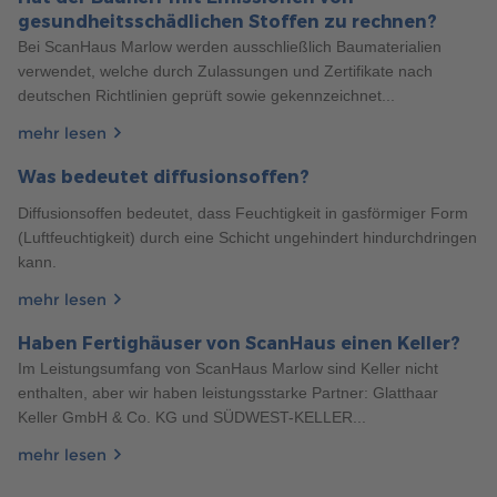
gesundheitsschädlichen Stoffen zu rechnen?
Bei ScanHaus Marlow werden ausschließlich Baumaterialien
verwendet, welche durch Zulassungen und Zertifikate nach
deutschen Richtlinien geprüft sowie gekennzeichnet...
mehr lesen
Was bedeutet diffusionsoffen?
Diffusionsoffen bedeutet, dass Feuchtigkeit in gasförmiger Form
(Luftfeuchtigkeit) durch eine Schicht ungehindert hindurchdringen
kann.
mehr lesen
Haben Fertighäuser von ScanHaus einen Keller?
190
Im Leistungsumfang von ScanHaus Marlow sind Keller nicht
Haustypen
6 Min. Lesezeit
21.06.2024
enthalten, aber wir haben leistungsstarke Partner: Glatthaar
3 VORTEILE VON DOPPELHÄUSERN IM ÜBERBLICK
Keller GmbH & Co. KG und SÜDWEST-KELLER...
Doppelhäuser erfreuen sich wachsender Beliebtheit, denn
mehr lesen
sie bieten zahlreiche Vorteile gegenüber Einfamilienhäusern.