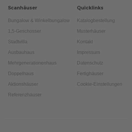
Scanhäuser
Quicklinks
Bungalow & Winkelbungalow
Katalogbestellung
1,5-Geschosser
Musterhäuser
Stadtvilla
Kontakt
Ausbauhaus
Impressum
Mehrgenerationenhaus
Datenschutz
Doppelhaus
Fertighäuser
Aktionshäuser
Cookie-Einstellungen
Referenzhäuser
224
Haustypen
7 Min. Lesezeit
17.05.2024
GEMEINSAM IM GRÜNEN:
GENERATIONENÜBERGREIFENDE
AUSSENBEREICHE FÜR M
EHRGENERATIONSHÄUSER
Planen Sie Ihren Garten so, dass er allen Generationen