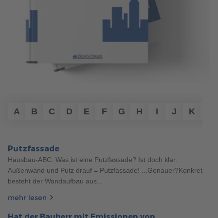
133
Haustypen
5 Min. Lesezeit
27.06.2024
WELCHES GRUNDSTÜCK EIGNET SICH FÜR DEN
BUNGALOWBAU?
Planen Sie den Bau eines Bungalows? Erfahren Sie, welche
Grundstücksmerkmale entscheidend sind und wie Sie die
A
B
C
D
E
F
G
H
I
J
K
L
optimale Fläche berechnen. Alle wichtigen Tipps für den
Kauf Ihres Bungalow-Grundstücks finden Sie hier!
Putzfassade
mehr erfahren
Hausbau-ABC: Was ist eine Putzfassade? Ist doch klar:
Außenwand und Putz drauf = Putzfassade! ...Genauer?Konkret
besteht der Wandaufbau aus...
mehr lesen
Hat der Bauherr mit Emissionen von