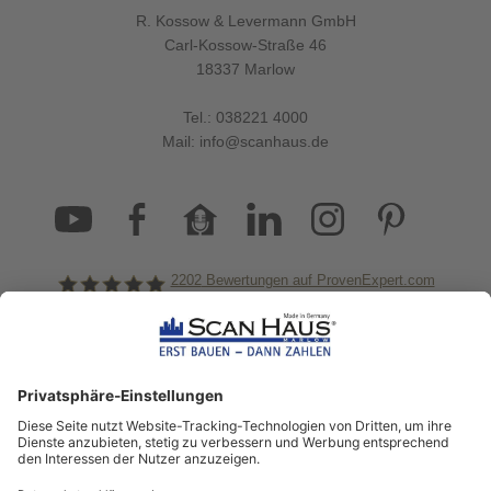
Freude bereitet. Mit diesen Tipps schaffen Sie einen Ort für
R. Kossow & Levermann GmbH
gemeinsames Vergnügen, Erholung und Aktivität im Grünen.
Carl-Kossow-Straße 46
18337 Marlow
mehr erfahren
Tel.:
038221 4000
Mail:
info@scanhaus.de
2202
Bewertungen auf ProvenExpert.com
ScanHaus Marlow
Bleiben Sie immer gut
informiert!
Aktuelle News rund um ScanHaus &