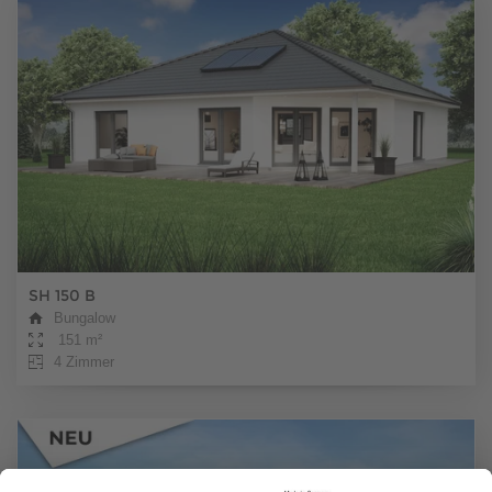
SH 150 B
Bungalow
151 m²
4 Zimmer