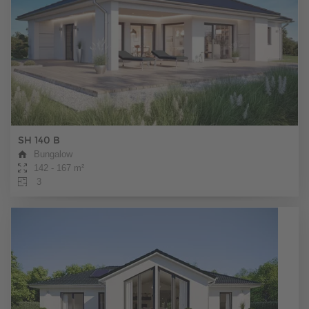
bietet.
SH 140 B
Bungalow
142 - 167 m²
3