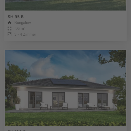
SH 95 B
Bungalow
96 m²
3 - 4 Zimmer