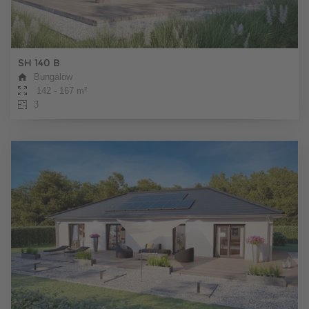
SH 140 B
Bungalow
142 - 167 m²
3