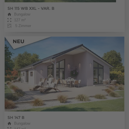
SH 115 WB XXL - VAR. B
Bungalow
127 m²
5 Zimmer
SH 147 B
Bungalow