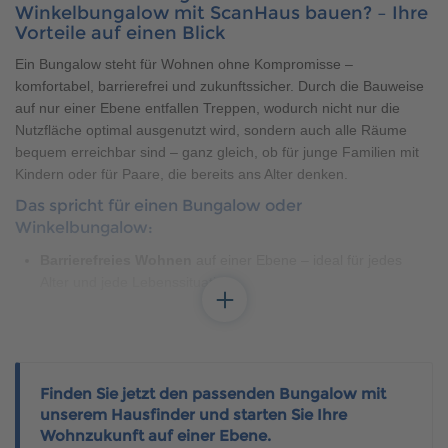
Winkelbungalow mit ScanHaus bauen? – Ihre
Vorteile auf einen Blick
Ein Bungalow steht für Wohnen ohne Kompromisse –
komfortabel, barrierefrei und zukunftssicher. Durch die Bauweise
auf nur einer Ebene entfallen Treppen, wodurch nicht nur die
Nutzfläche optimal ausgenutzt wird, sondern auch alle Räume
bequem erreichbar sind – ganz gleich, ob für junge Familien mit
Kindern oder für Paare, die bereits ans Alter denken.
Das spricht für einen Bungalow oder
Winkelbungalow:
Barrierefreies Wohnen
auf einer Ebene – ideal für jedes
Alter und jede Lebenssituation
Kurze Wege im Alltag
, z. B. zwischen Wohnbereich,
Kinderzimmer und Schlafzimmer
Mehr Wohnqualität durch Flexibilität
– offene oder
geschlossene Raumkonzepte möglich
Finden Sie jetzt den passenden Bungalow mit
unserem Hausfinder und starten Sie Ihre
Effiziente Flächennutzung
, da Treppen und Flure entfallen
Wohnzukunft auf einer Ebene.