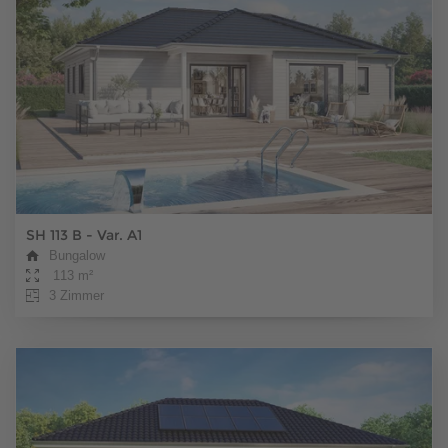
SH 113 B - Var. A1
Bungalow
113 m²
3 Zimmer