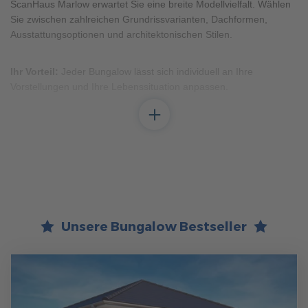
ScanHaus Marlow erwartet Sie eine breite Modellvielfalt. Wählen
Brauchen Sie Hilfe?
Sie zwischen zahlreichen Grundrissvarianten, Dachformen,
038221 4000
Ausstattungsoptionen und architektonischen Stilen.
Ihr Vorteil:
Jeder Bungalow lässt sich individuell an Ihre
MUSTERHAUS FINDEN
Vorstellungen und Ihre Lebenssituation anpassen.
Bungalow oder Winkelbungalow – was passt zu
Ihnen?
Der klassische Bungalow ist meist rechteckig gebaut,
funktional strukturiert und besonders effizient in der
Flächennutzung.
Der Winkelbungalow überzeugt mit seiner charakteristischen
Unsere Bungalow Bestseller
L-Form, die geschützte Außenbereiche schafft – ideal für
Terrasse oder Garten.
Beide Varianten bieten ein starkes Argument:
Wohnen auf
einer Ebene. Keine Treppen, kurze Wege und ein barrierefreies
Zuhause, das Ihnen in jeder Lebensphase Komfort und Sicherheit