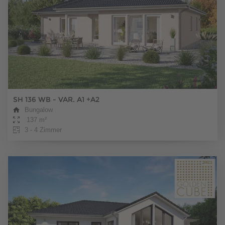
SH 136 WB - VAR. A1 +A2
Bungalow
137 m²
3 - 4 Zimmer