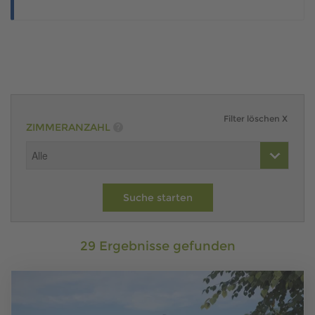
Vielseitig planbar
– von kompakten 80-m² bis zum
großzügigen 180-m²-Bungalow
Individuelle Grundrissgestaltung
, abgestimmt auf Ihre
Bedürfnisse und Ihren Lebensstil
Ein weiterer Pluspunkt: Mit einem Bungalow denken Sie
langfristig. Kinderzimmer werden später zu Gästezimmern, ein
zusätzliches WC kann mit Dusche zur Pflegeunterstützung
umfunktioniert werden – Ihr Zuhause wächst mit Ihnen mit.
ZIMMERANZAHL
Und das Beste:
Mit ScanHaus Marlow bauen Sie auf Sicherheit –
„Erst bauen,
dann zahlen“
bedeutet für Sie: keine Vorleistungen, kein Risiko.
29 Ergebnisse gefunden