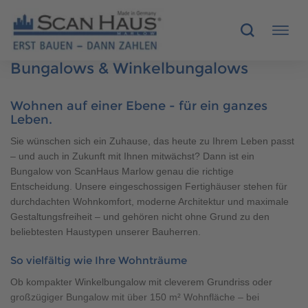
Bungalows & Winkelbungalows
HÄUSER
Wohnen auf einer Ebene - für ein ganzes
Leben.
MUSTERHÄUSER
Sie wünschen sich ein Zuhause, das heute zu Ihrem Leben passt
– und auch in Zukunft mit Ihnen mitwächst? Dann ist ein
SCANHAUS-VORTEILE
Bungalow von ScanHaus Marlow genau die richtige
Entscheidung. Unsere eingeschossigen Fertighäuser stehen für
RUND UMS BAUEN
durchdachten Wohnkomfort, moderne Architektur und maximale
Gestaltungsfreiheit – und gehören nicht ohne Grund zu den
ÜBER UNS
beliebtesten Haustypen unserer Bauherren.
So vielfältig wie Ihre Wohnträume
KONTAKT
Ob kompakter Winkelbungalow mit cleverem Grundriss oder
großzügiger Bungalow mit über 150 m² Wohnfläche – bei