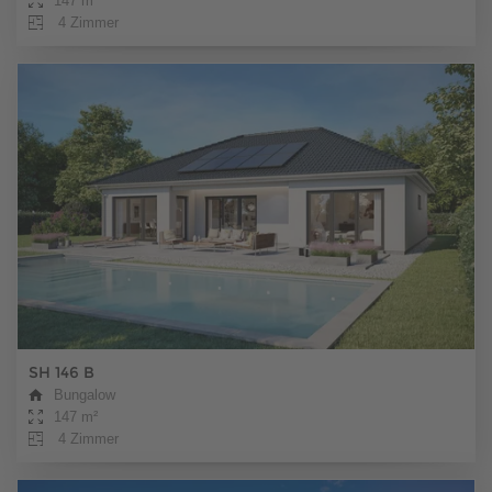
147 m²
4 Zimmer
SH 146 B
Bungalow
147 m²
4 Zimmer