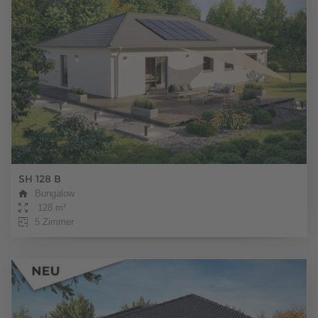
SH 128 B
Bungalow
128 m²
5 Zimmer