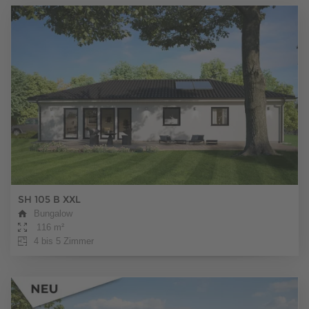
SH 105 B XXL
Bungalow
116 m²
4 bis 5 Zimmer