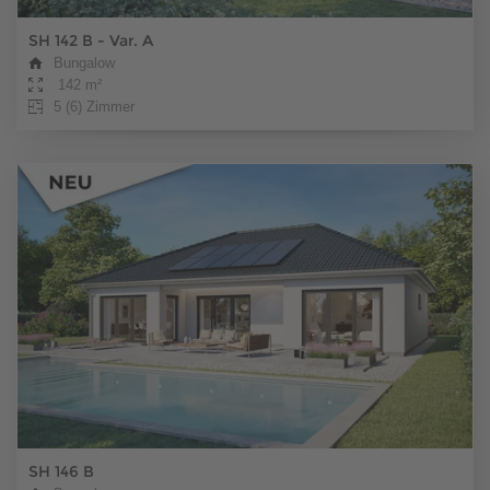
SH 142 B - Var. A
Bungalow
142 m²
5 (6) Zimmer
SH 146 B