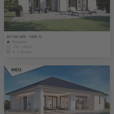
SH 136 WB - VAR. D
Bungalow
133 - 145 m²
3 - 4 Zimmer