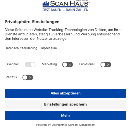
SH 156 WB
Bungalow
157 m²
4 Zimmer