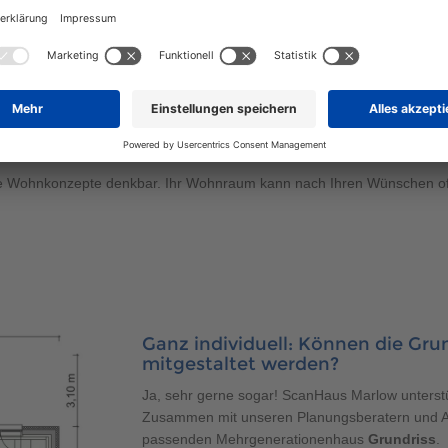
 möchten wir Ihnen nicht vorenthalten, denn der Hausbau ist eine groß
iebsten wohnen. Dank mehrerer Wohnungen und somit persönlichen Rü
Grundstück sowie das Generationshaus als Fertighaus auf mehrere Per
ie Familie beschränkt. Durch separate Einliegerwohnungen gibt es ke
vermieten als Wohnung für Pflegekräfte oder als Gästewohnung nutzen.
ltete Wohnkonzepte denkbar. Ihr Wohnraum kann nach Ihren Wünschen of
Ganz individuell: Können die Gr
mitgestaltet werden?
Ja, sehr gerne sogar! ScanHaus Marlow unterst
Zusammen mit unseren Planungsberatern und Arc
passenden Mehrgenerationenhaus
Grundriss
.