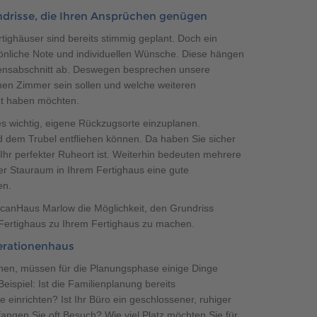
ndrisse, die Ihren Ansprüchen genügen
ighäuser sind bereits stimmig geplant. Doch ein
sönliche Note und individuellen Wünsche. Diese hängen
ensabschnitt ab. Deswegen besprechen unsere
lnen Zimmer sein sollen und welche weiteren
H 137 WB EW
tzt haben möchten.
s wichtig, eigene Rückzugsorte einzuplanen.
 dem Trubel entfliehen können. Da haben Sie sicher
Ihr perfekter Ruheort ist. Weiterhin bedeuten mehrere
er Stauraum in Ihrem Fertighaus eine gute
en.
canHaus Marlow die Möglichkeit, den Grundriss
Fertighaus zu Ihrem Fertighaus zu machen.
erationenhaus
nen, müssen für die Planungsphase einige Dinge
ispiel: Ist die Familienplanung bereits
einrichten? Ist Ihr Büro ein geschlossener, ruhiger
ngen Sie oft Besuch? Wie viel Platz möchten Sie für