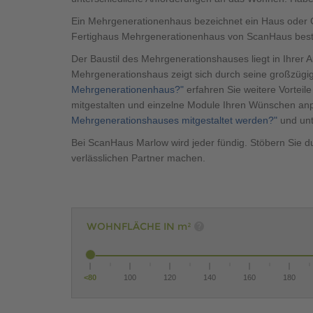
Ein Mehrgenerationenhaus bezeichnet ein Haus oder 
Fertighaus Mehrgenerationenhaus von ScanHaus best
Der Baustil des Mehrgenerationshauses liegt in Ihrer
Mehrgenerationshaus zeigt sich durch seine großzügi
Mehrgenerationenhaus?"
erfahren Sie weitere Vorteil
mitgestalten und einzelne Module Ihren Wünschen anpa
Mehrgenerationshauses mitgestaltet werden?"
und unt
Bei ScanHaus Marlow wird jeder fündig. Stöbern Sie 
verlässlichen Partner machen.
WOHNFLÄCHE IN
m²
<
80
100
120
140
160
180