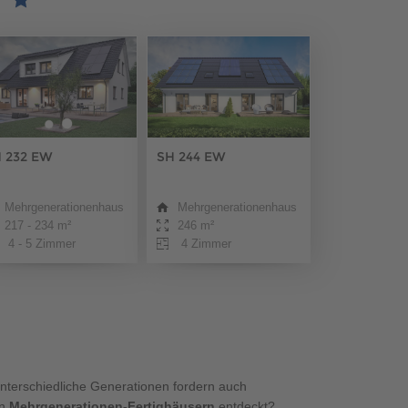
MUSTERHAUS FINDEN
MUSTERHAUS FINDEN
 232 EW
SH 244 EW
Mehrgenerationenhaus
Mehrgenerationenhaus
217 - 234 m²
246 m²
4 - 5 Zimmer
4 Zimmer
MUSTERHAUS FINDEN
MUSTERHAUS FINDEN
unterschiedliche Generationen fordern auch
an
Mehrgenerationen-Fertighäusern
entdeckt?