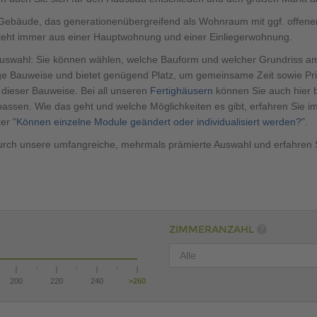
Gebäude, das generationenübergreifend als Wohnraum mit ggf. offene
eht immer aus einer Hauptwohnung und einer Einliegerwohnung.
 Auswahl: Sie können wählen, welche Bauform und welcher Grundriss a
ge Bauweise und bietet genügend Platz, um gemeinsame Zeit sowie Priv
e dieser Bauweise. Bei all unseren
Fertighäusern
können Sie auch hier
ssen. Wie das geht und welche Möglichkeiten es gibt, erfahren Sie im 
er "
Können einzelne Module geändert oder individualisiert werden?
".
durch unsere umfangreiche, mehrmals prämierte Auswahl und erfahren 
ZIMMERANZAHL
Alle
200
220
240
>
260