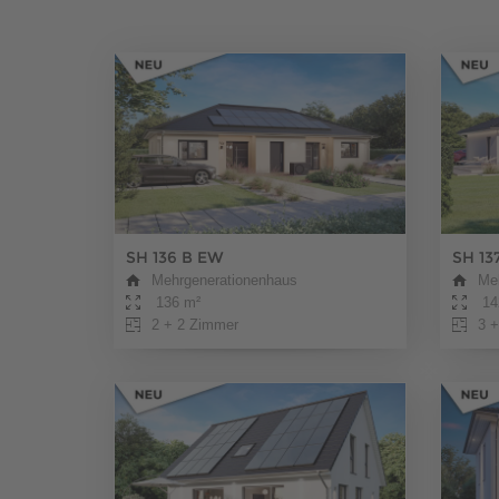
SH 136 B EW
SH 13
Mehrgenerationenhaus
Me
136 m²
14
2 + 2 Zimmer
3 +