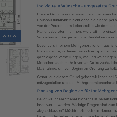
Individuelle Wünsche - umgesetzte Gru
Unsere Grundrisse der vielen verschiedenen Fert
Hausbau funktioniert nicht ohne die eigene per
von der Person, dem Lebensstil sowie dem Leb
Planungsberater mit Ihnen, wie groß Ihre einze
31 WB EW
MEHRGENERATIONENHAUS FERTIGHAUS: S
Vorstellungen Sie gerne in die Realität umgese
Besonders in einem Mehrgenerationenhaus ist e
Rückzugsorte, in denen Sie sich entspannen und
ganz eigene Vorstellungen, wie und wo gelegen 
Menschen auch mehr Inventar. Da ist zusätzlich
Maßnahme, um von Beginn an Ordnung zu halt
Genau aus diesem Grund geben wir Ihnen bei S
mitzugestalten und das Mehrgenerationenhaus 
Planung von Beginn an für Ihr Mehrgen
Bevor wir Ihr Mehrgenerationenhaus bauen kön
beantwortet werden. Wichtige Fragen sind zum Be
abgeschlossen? Möchten Sie sich ein Homeoffice 
Bereich oder lieber näher am Geschehen? Empfa