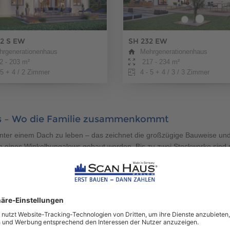
2 S EW
SH 232 EW
hrgenerationenhaus
Mehrgenerationenhaus
 - 203 m²
217 - 234 m²
 5 + 4 / 2 Zimmer
4 - 5 + 4 / 3 / 3 Zimmer
us – Wo die Familie zusammenkommt
nter einem Dach zu leben – das zeichnet die großzügige Bauweise un
uch eines Winkelbungalows gebaut werden. Bis zu zwei Stockwerke sind
ten in einem Haus. In diesem Haus werden meist zwei bis drei Genera
ignet sich ein Mehrgenerationenhaus für einen starken Familienzusam
saufgaben, die mittlerweile schwerer werden. Auf der anderen Seite unte
ses