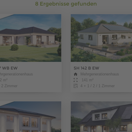
8 Ergebnisse gefunden
7 WB EW
SH 142 B EW
hrgenerationenhaus
Mehrgenerationenhaus
2 m²
141 m²
 2 Zimmer
4 + 1 / 2 / 1 Zimmer