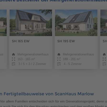
400 500
400 500
SH 165 EW
SH 195 EW
SH
aus
Mehrgenerationenhaus
Mehrgenerationenhaus
163 - 165 m²
189 - 201 m²
3 / 5 + 3 / 2 Zimmer
4 - 5 Zimmer
400 500
400 500
n Fertigteilbauweise von ScanHaus Marlow
Vor allem Familien entscheiden sich für ein Generationsprojekt, denn 
n auch Sie sich für den Hausbau entschieden und den großen Markt 