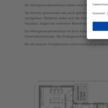
Ein Mehrgenerationenhaus bietet viele Vorteile. Diese
Sie können gemeinsam wie auch getrennt mit Ihren L
nachgehen. Weiterhin teilen sich die Kosten für das 
Hausbau, liegen bei mehreren Bewohnern.
Ein Mehrgenerationenhaus ist doch keinesfalls auf d
Generationshauses. Die Einliegerwohnung lässt sich 
Bei all unseren Fertighäusern sind individuell gesta