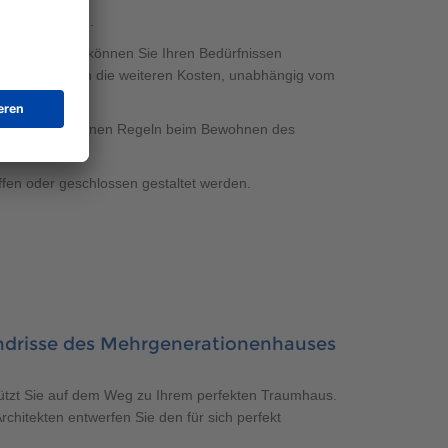
e Entscheidung.
ckzugsorten, können Sie Ihren Bedürfnissen
sonen auf. Auch die weiteren Kosten, unabhängig vom
ine vorgeschriebenen Regeln beim Bewohnen des
fen oder geschlossen gestaltet werden.
MEHRGENERATIONENHAUS FERTIGHAUS: 
undrisse des Mehrgenerationenhauses
ützt Sie auf dem Weg zu Ihrem perfekten Traumhaus.
hitekten entwerfen Sie den für sich perfekt