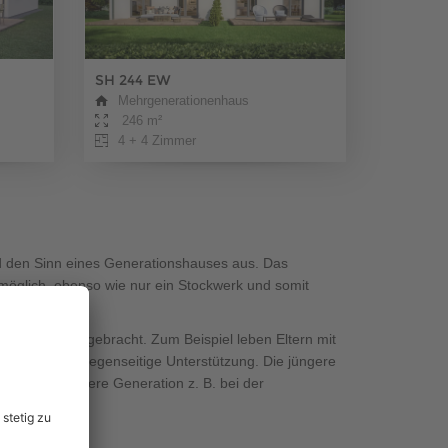
SH 244 EW
Mehrgenerationenhaus
246 m²
4 + 4 Zimmer
d den Sinn eines Generationshauses aus. Das
 möglich, ebenso wie nur ein Stockwerk und somit
tionen untergebracht. Zum Beispiel leben Eltern mit
menhalt und gegenseitige Unterstützung. Die jüngere
rstützt die ältere Generation z. B. bei der