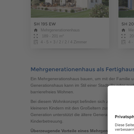
SH 195 EW
SH 20
Mehrgenerationenhaus
Me
189 - 201 m²
202
4 - 5 + 3 / 2 / 2 / 4 Zimmer
4 -
Mehrgenerationenhaus als Fertigha
Ein Mehrgenerationshaus bauen, um mit der Familie u
Generationshaus kann im Stil einer Stadtvilla oder a
barrierefreies Wohnen.
Bei diesem Wohnkonzept befinden sich zwei Wohneinhei
kleineren Kindern mit den Großeltern zusammen. So e
Generation unterstützt die ältere Generation bei Alltag
Kinderbetreuung.
Überzeugende Vorteile eines Mehrgenerationshau