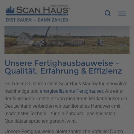
HÄUSER
MUSTERHÄUSER
Unsere Fertighausbauweise –
Qualität, Erfahrung & Effizienz
SCANHAUS-VORTEILE
Seit über 30 Jahren steht ScanHaus Marlow für innovative,
RUND UMS BAUEN
nachhaltige und
energieeffiziente Fertighäuser
. Als einer
der führenden Hersteller von modernen Markenhäusern in
ÜBER UNS
Deutschland verbinden wir traditionelles Handwerk mit
modernster Technik – für ein Zuhause, das höchsten
KONTAKT
Qualitätsansprüchen gerecht wird.
Unsere Fertigbauweise bietet zahlreiche Vorteile: Durch