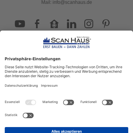
Mail:
info@scanhaus.de
2203
Bewertungen auf ProvenExpert.com
ScanHaus Marlow
Bleiben Sie immer gut
informiert!
Aktuelle News rund um ScanHaus &
das Thema Hausbau
Sofort informiert über neue Artikel
in unserem Hausbau-Ratgeber
ZUM NEWSLETTER ANMELDEN