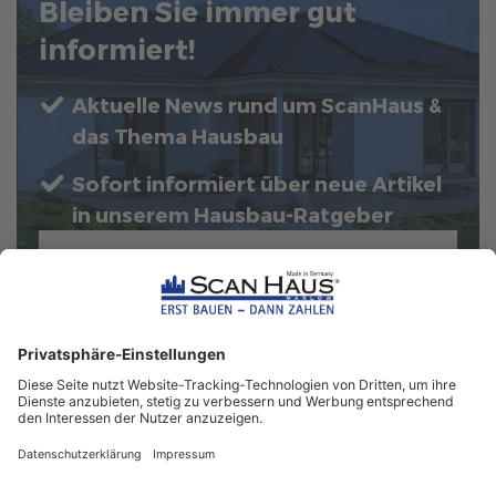
Bleiben Sie immer gut
informiert!
Aktuelle News rund um ScanHaus &
das Thema Hausbau
Sofort informiert über neue Artikel
in unserem Hausbau-Ratgeber
ZUM NEWSLETTER ANMELDEN