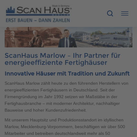
HÄUSER
ScanHaus Marlow – Ihr Partner für
MUSTERHÄUSER
energieeffiziente Fertighäuser
SCANHAUS-VORTEILE
Innovative Häuser mit Tradition und Zukunft
ScanHaus Marlow zählt heute zu den führenden Herstellern von
RUND UMS BAUEN
energieeffizienten Fertighäusern in Deutschland. Seit der
Firmengründung im Jahr 1992 setzen wir Maßstäbe in der
ÜBER UNS
Fertighausbranche – mit moderner Architektur, nachhaltiger
Bauweise und hoher Kundenzufriedenheit.
KONTAKT
Mit unserem Hauptsitz und Produktionsstandort im idyllischen
Marlow, Mecklenburg-Vorpommern, beschäftigen wir über 500
Mitarbeiter und betreiben deutschlandweit mehr als 50