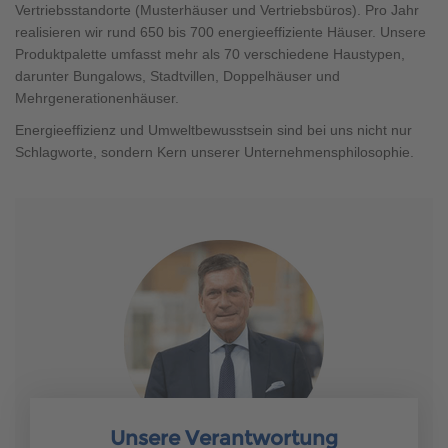
Brauchen Sie Hilfe?
Vertriebsstandorte (Musterhäuser und Vertriebsbüros). Pro Jahr
realisieren wir rund 650 bis 700 energieeffiziente Häuser. Unsere
038221 4000
Produktpalette umfasst mehr als 70 verschiedene Haustypen,
darunter Bungalows, Stadtvillen, Doppelhäuser und
Mehrgenerationenhäuser.
MUSTERHAUS FINDEN
Energieeffizienz und Umweltbewusstsein sind bei uns nicht nur
Schlagworte, sondern Kern unserer Unternehmensphilosophie.
Unsere Verantwortung