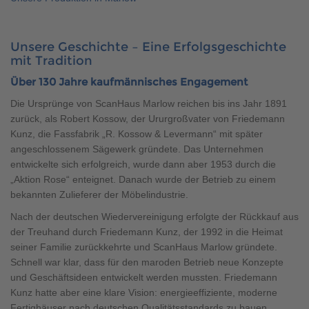
Unsere Geschichte – Eine Erfolgsgeschichte
mit Tradition
Über 130 Jahre kaufmännisches Engagement
Die Ursprünge von ScanHaus Marlow reichen bis ins Jahr 1891
zurück, als Robert Kossow, der Ururgroßvater von Friedemann
Kunz, die Fassfabrik „R. Kossow & Levermann“ mit später
angeschlossenem Sägewerk gründete. Das Unternehmen
entwickelte sich erfolgreich, wurde dann aber 1953 durch die
„Aktion Rose“ enteignet. Danach wurde der Betrieb zu einem
bekannten Zulieferer der Möbelindustrie.
Nach der deutschen Wiedervereinigung erfolgte der Rückkauf aus
der Treuhand durch Friedemann Kunz, der 1992 in die Heimat
seiner Familie zurückkehrte und ScanHaus Marlow gründete.
Schnell war klar, dass für den maroden Betrieb neue Konzepte
und Geschäftsideen entwickelt werden mussten. Friedemann
Kunz hatte aber eine klare Vision: energieeffiziente, moderne
Fertighäuser nach deutschen Qualitätsstandards zu bauen.