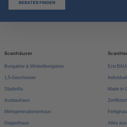
BERATER FINDEN
Scanhäuser
ScanHau
Bungalow & Winkelbungalow
Erst BA
1,5-Geschosser
Individue
Stadtvilla
Made in 
Ausbauhaus
Zertifizie
Mehrgenerationenhaus
Fertigha
Doppelhaus
Alles aus