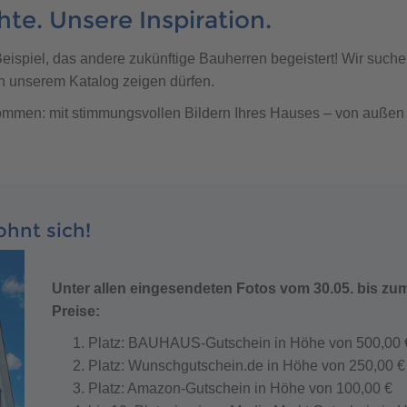
400 500
hte. Unsere Inspiration.
s Beispiel, das andere zukünftige Bauherren begeistert! Wir suc
n unserem Katalog zeigen dürfen.
ommen: mit stimmungsvollen Bildern Ihres Hauses – von außen
400 500
hnt sich!
Unter allen eingesendeten Fotos vom 30.05. bis zum 
400 500
400 500
Preise:
Platz: BAUHAUS-Gutschein in Höhe von 500,00 
Platz: Wunschgutschein.de in Höhe von 250,00 €
Platz: Amazon-Gutschein in Höhe von 100,00 €