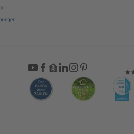
gel
hnungen
Sca
Bleiben Sie immer gut inf