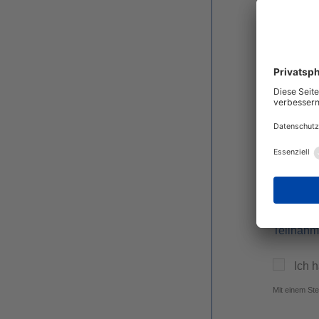
Teiln
Mit der 
Teilnahm
Teilnah
Ich 
Mit einem Ste