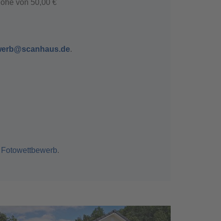
 Höhe von 50,00 €
ewerb@scanhaus.de
.
s
 Fotowettbewerb
.