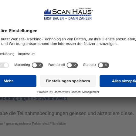
ahmebedingungen
Teilnahme am Fotowettbewerb erklären Sie sich mit den
ebedingungen einverstanden. Diese können Sie als PDF hier 
mebedingungen Fotowettbewerb
habe die Teilnahmebedingungen gelesen und akzeptiere diese.
rn * gekennzeichnete Felder sind Pflichtfelder