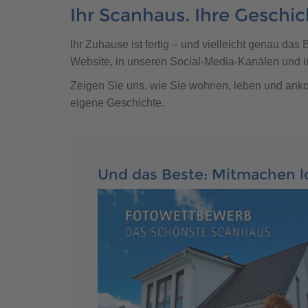
Brauchen Sie Hilfe?
038221 
QNG-Siegel
Aktionshaus
Ihr Scanhaus. Ihre Geschic
Auszeichnungen
Ihr Zuhause ist fertig – und vielleicht genau da
Website, in unseren Social-Media-Kanälen und i
Zeigen Sie uns, wie Sie wohnen, leben und ank
eigene Geschichte.
Brauchen Sie Hilfe?
038221 
Und das Beste: Mitmachen lo
Brauchen Sie Hilfe?
Brauchen Sie Hilfe?
038221 
038221 