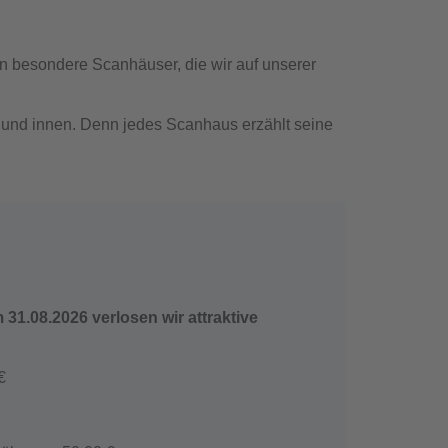
MUSTERHAUS FINDEN
hen besondere Scanhäuser, die wir auf unserer
 und innen. Denn jedes Scanhaus erzählt seine
MUSTERHAUS FINDEN
31.08.2026 verlosen wir attraktive
MUSTERHAUS FINDEN
MUSTERHAUS FINDEN
€