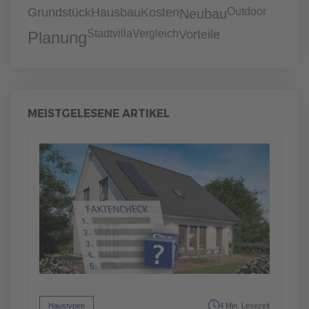
Grundstück
Hausbau
Kosten
Outdoor
Neubau
Stadtvilla
Vergleich
Vorteile
Planung
MEISTGELESENE ARTIKEL
Haustypen
4 Min. Lesezeit