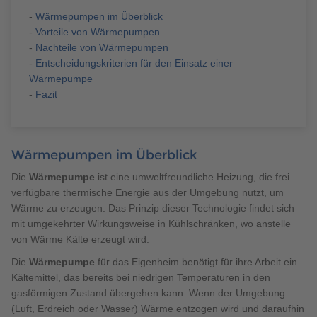
Brauchen Sie Hilfe?
-
Wärmepumpen im Überblick
038221 4000
-
Vorteile von Wärmepumpen
-
Nachteile von Wärmepumpen
-
Entscheidungskriterien für den Einsatz einer
Wärmepumpe
MUSTERHAUS FINDEN
-
Fazit
Wärmepumpen im Überblick
Die
Wärmepumpe
ist eine umweltfreundliche Heizung, die frei
verfügbare thermische Energie aus der Umgebung nutzt, um
Wärme zu erzeugen. Das Prinzip dieser Technologie findet sich
mit umgekehrter Wirkungsweise in Kühlschränken, wo anstelle
von Wärme Kälte erzeugt wird.
Die
Wärmepumpe
für das Eigenheim benötigt für ihre Arbeit ein
Kältemittel, das bereits bei niedrigen Temperaturen in den
gasförmigen Zustand übergehen kann. Wenn der Umgebung
(Luft, Erdreich oder Wasser) Wärme entzogen wird und daraufhin