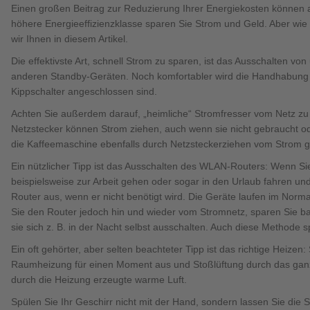
Brauchen Sie Hilfe?
038221 
QNG-Siegel
Aktionshaus
Einen großen Beitrag zur Reduzierung Ihrer Energiekosten können a
höhere Energieeffizienzklasse sparen Sie Strom und Geld. Aber wie
Auszeichnungen
wir Ihnen in diesem Artikel.
Die effektivste Art, schnell Strom zu sparen, ist das Ausschalten 
anderen Standby-Geräten. Noch komfortabler wird die Handhabung b
Kippschalter angeschlossen sind.
Brauchen Sie Hilfe?
038221 
Achten Sie außerdem darauf, „heimliche“ Stromfresser vom Netz z
Netzstecker können Strom ziehen, auch wenn sie nicht gebraucht od
die Kaffeemaschine ebenfalls durch Netzsteckerziehen vom Strom g
Ein nützlicher Tipp ist das Ausschalten des WLAN-Routers: Wenn Sie 
beispielsweise zur Arbeit gehen oder sogar in den Urlaub fahren un
Router aus, wenn er nicht benötigt wird. Die Geräte laufen im Norm
Sie den Router jedoch hin und wieder vom Stromnetz, sparen Sie bare
sie sich z. B. in der Nacht selbst ausschalten. Auch diese Methode 
Brauchen Sie Hilfe?
Brauchen Sie Hilfe?
038221 
038221 
Ein oft gehörter, aber selten beachteter Tipp ist das richtige Heizen
Raumheizung für einen Moment aus und Stoßlüftung durch das ganz g
durch die Heizung erzeugte warme Luft.
Spülen Sie Ihr Geschirr nicht mit der Hand, sondern lassen Sie die