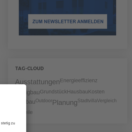
TAG-CLOUD
Energieeffizienz
Ausstattungen
Grundstück
Hausbau
Kosten
Fertigbau
Outdoor
Stadtvilla
Vergleich
Neubau
Planung
Vorteile