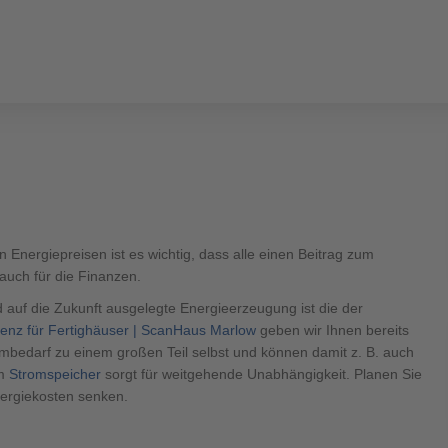
ERHÄUSER
SCANHAUS-VORTEILE
RUND UMS BAUEN
ÜBER U
400 500
ungalow
 Energiepreisen ist es wichtig, dass alle einen Beitrag zum
 auch für die Finanzen.
d auf die Zukunft ausgelegte Energieerzeugung ist die der
zienz für Fertighäuser | ScanHaus Marlow
geben wir Ihnen bereits
400 500
mbedarf zu einem großen Teil selbst und können damit z. B. auch
em
Stromspeicher
sorgt für weitgehende Unabhängigkeit. Planen Sie
aus
nergiekosten senken.