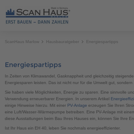
ScanHaus Marlow
Hausbauratgeber
Energiespartipps
HÄUSER
MUST
Fertighäuser
ERST BAUEN - DANN ZAHLEN
Hausbauratgeber
News
Berater finden
Alle Fertighäuser
Alle Artikel
Ausstattung
Unser Wohnversprechen
Grundstücksservice
Unternehmen
Katalog bestellen
Bestseller
Allgemeines
Energiespartipps
Brauchen Sie Hilfe?
038221 
Referenzhäuser
Individuelles Bauen
Events & Stelltage
Karriere
Kontaktformular
Bungalow & Winkelb
Finanzierung
In Zeiten von Klimawandel, Gasknappheit und gleichzeitig steigenden
Mehrfamilienhäuser
Made in Germany
Finanzierungsrechner
Regionales
1,5-Geschosser
Haustypen
Energiesparen leisten. Das ist nicht nur für die Umwelt gut, sondern
Zertifizierte Qualität
Videos
Sponsoring
Stadtvilla
Sie haben viele Möglichkeiten, Energie zu sparen. Eine sinnvolle un
Verwendung erneuerbarer Energien. In unserem Artikel
Energieeffi
Brauchen Sie Hilfe?
038221 
Unsere Bauweise
Podcast HAUSBLICK
Baupartner werden
Ausbauhaus
einige Hinweise hierzu. Mit einer
PV-Anlage
erzeugen Sie Ihren Stro
eine Luft/Wasser-Wärmepumpe betreiben. Eine PV-Anlage mit ein
Energieeffizient bauen
Newsletter
Mehrgenerationenh
diese Ausstattungen beim Bau Ihres Hauses ein, können Sie Ihre E
Alles aus einer Hand
Doppelhaus
Ist Ihr Haus ein EH 40, leben Sie nochmals energieeffizienter.