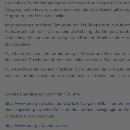
zu glauben: Durch den geringeren Wasserverbrauch sparen Sie sog
Ökogang laufen lassen, sparen Sie nochmals. Das Gleiche gilt übri
Programm, das Sie nutzen sollten.
Apropos warme und kalte Temperaturen: Die Temperatur im Kühlschran
Kühlschrank hat mit 7° C eine optimale Kühlung, der Gefrierschran
schon einige Minuten vor dem regulären Ende der Kochzeit die Herd
durchzugaren.
Auch beim Duschen können Sie Energie, Wasser und Geld sparen, in
den warmen Duschgang durch einen kalten ersetzen. Das bringt Ihre
Zum Abschluss ein weiterer nützlicher Tipp: Steigen Sie vom Auto 
müssen, tun Sie so nicht nur etwas Gutes für die Umwelt oder Ihren
Weitere Energiespartipps finden Sie unter
https://www.energiewechsel.de/KAENEF/Navigation/DE/Thema/energ
etcc_cmp=energiewechsel&etcc_med=sea&etcc_par=google-ads&etcc
Wirtschaft und Klimaschutz),
https://www.energie-fachberater.de