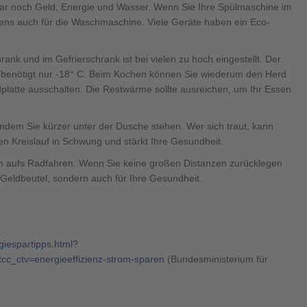
ar noch Geld, Energie und Wasser. Wenn Sie Ihre Spülmaschine im
gens auch für die Waschmaschine. Viele Geräte haben ein Eco-
k und im Gefrierschrank ist bei vielen zu hoch eingestellt. Der
k benötigt nur -18° C. Beim Kochen können Sie wiederum den Herd
platte ausschalten. Die Restwärme sollte ausreichen, um Ihr Essen
dem Sie kürzer unter der Dusche stehen. Wer sich traut, kann
n Kreislauf in Schwung und stärkt Ihre Gesundheit.
um aufs Radfahren. Wenn Sie keine großen Distanzen zurücklegen
 Geldbeutel, sondern auch für Ihre Gesundheit.
iespartipps.html?
_ctv=energieeffizienz-strom-sparen
(Bundesministerium für