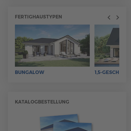
MUSTERHAUS FINDEN
FERTIGHAUSTYPEN
Previous
Next
MUSTERHAUS FINDEN
BUNGALOW
1,5-GESCHOSS
MUSTERHAUS FINDEN
MUSTERHAUS FINDEN
KATALOGBESTELLUNG