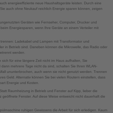
400 500
uch energieeffiziente neue Haushaltsgeräte leisten. Durch eine
 Sie auch ohne Neukauf reichlich Energie sparen können, zeigen
von ungenutzten Geräten wie Fernseher, Computer, Drucker und
eim Energiesparen, wenn Ihre Geräte an einem Verteiler mit
400 500
u trennen: Ladekabel und Lampen mit Transformator und
er in Betrieb sind. Daneben können die Mikrowelle, das Radio oder
etrennt werden.
sich für eine längere Zeit nicht im Haus aufhalten, Sie
d dann mehrere Tage nicht da sind, schalten Sie Ihren WLAN-
alfall ununterbrochen, auch wenn sie nicht genutzt werden. Trennen
s Geld. Alternativ können Sie bei vielen Routern einstellen, dass
spart Energie und Kosten.
400 500
400 500
: Statt Raumheizung in Betrieb und Fenster auf Kipp, lieber die
eöffnete Fenster. Auf diese Weise entweicht nicht dauerhaft die
 Spülmaschine ruhigen Gewissens die Arbeit für sich erledigen. Kaum