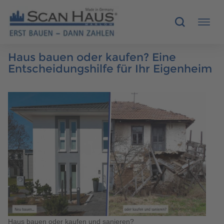
Haus bauen oder kaufen? Eine
HÄUSER
Entscheidungshilfe für Ihr Eigenheim
MUSTERHÄUSER
SCANHAUS-VORTEILE
RUND UMS BAUEN
ÜBER UNS
KONTAKT
Haus bauen oder kaufen und sanieren?