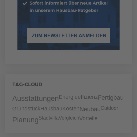
TAG-CLOUD
Energieeffizienz
Ausstattungen
Fertigbau
Grundstück
Hausbau
Kosten
Outdoor
Neubau
Stadtvilla
Vergleich
Vorteile
Planung