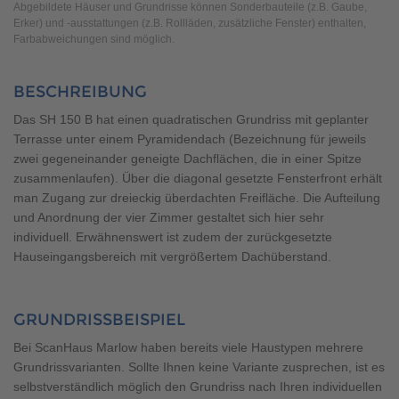
Brauchen Sie Hilfe?
Abgebildete Häuser und Grundrisse können Sonderbauteile (z.B. Gaube,
Erker) und -ausstattungen (z.B. Rollläden, zusätzliche Fenster) enthalten,
038221 4000
Farbabweichungen sind möglich.
BESCHREIBUNG
MUSTERHAUS FINDEN
Das SH 150 B hat einen quadratischen Grundriss mit geplanter
Terrasse unter einem Pyramidendach (Bezeichnung für jeweils
zwei gegeneinander geneigte Dachflächen, die in einer Spitze
zusammenlaufen). Über die diagonal gesetzte Fensterfront erhält
man Zugang zur dreieckig überdachten Freifläche. Die Aufteilung
und Anordnung der vier Zimmer gestaltet sich hier sehr
individuell. Erwähnenswert ist zudem der zurückgesetzte
Hauseingangsbereich mit vergrößertem Dachüberstand.
GRUNDRISSBEISPIEL
Bei ScanHaus Marlow haben bereits viele Haustypen mehrere
Grundrissvarianten. Sollte Ihnen keine Variante zusprechen, ist es
selbstverständlich möglich den Grundriss nach Ihren individuellen