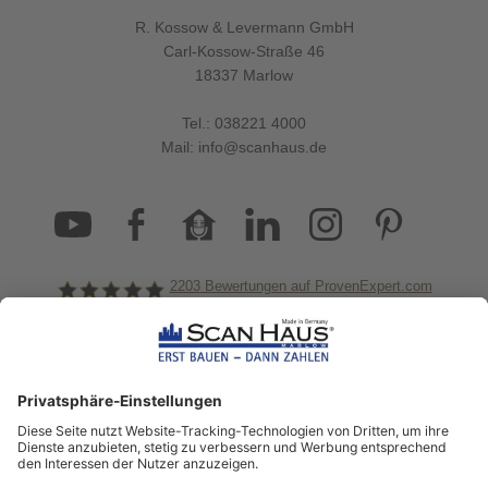
R. Kossow & Levermann GmbH
Carl-Kossow-Straße 46
18337 Marlow
Tel.:
038221 4000
Mail:
info@scanhaus.de
2203
Bewertungen auf ProvenExpert.com
ScanHaus Marlow
Bleiben Sie immer gut
informiert!
Aktuelle News rund um ScanHaus &