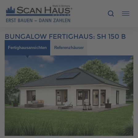
BUNGALOW FERTIGHAUS
:
SH 150 B
HÄUSER
Fertighausansichten
Referenzhäuser
MUSTERHÄUSER
SCANHAUS-VORTEILE
RUND UMS BAUEN
ÜBER UNS
KONTAKT