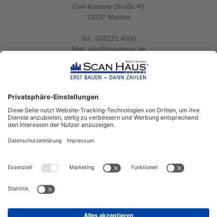
Carl-Kossow-Straße 46
18337 Marlow
Tel.:
038221 4000
Mail:
info@scanhaus.de
2202
Bewertungen auf ProvenExpert.com
ScanHaus Marlow
Bleiben Sie immer gut
informiert!
Aktuelle News rund um ScanHaus &
das Thema Hausbau