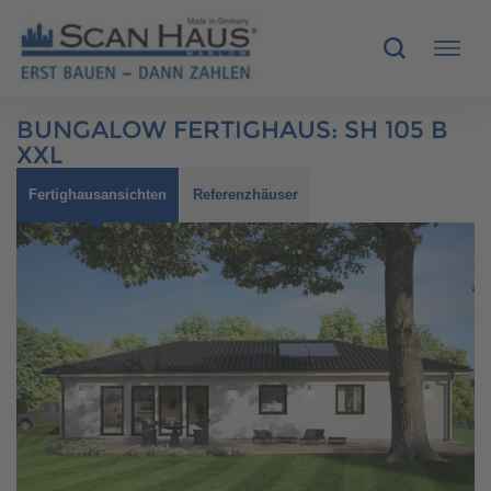
BUNGALOW FERTIGHAUS
:
SH 105 B
HÄUSER
XXL
Fertighausansichten
Referenzhäuser
MUSTERHÄUSER
SCANHAUS-VORTEILE
RUND UMS BAUEN
ÜBER UNS
KONTAKT