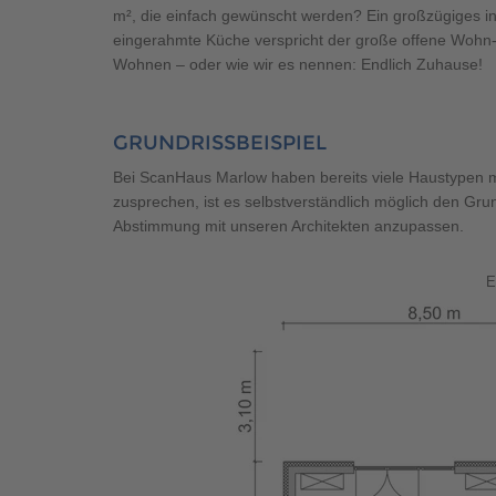
m², die einfach gewünscht werden? Ein großzügiges in
eingerahmte Küche verspricht der große offene Wohn
Wohnen – oder wie wir es nennen: Endlich Zuhause!
GRUNDRISSBEISPIEL
Bei ScanHaus Marlow haben bereits viele Haustypen me
zusprechen, ist es selbstverständlich möglich den Gru
Abstimmung mit unseren Architekten anzupassen.
E
Fertighaus Winkelbungalow SH
Fertighaus Bungalow SH 12
122 WB - VAR. A
- Var. B mit grauer Holzfassad