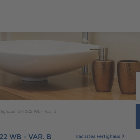
ERHÄUSER
SCANHAUS-VORTEILE
RUND UMS BAUEN
ÜBER U
400 500
ungalow
400 500
rtighaus: SH 122 WB - Var. B
aus
22 WB - VAR. B
nächstes Fertighaus