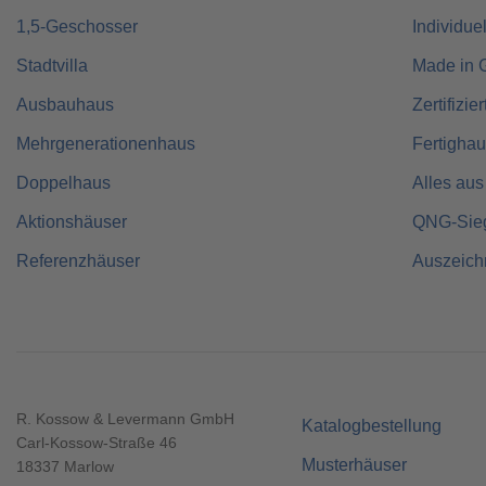
1,5-Geschosser
Individue
Stadtvilla
Made in 
Ausbauhaus
Zertifizie
Mehrgenerationenhaus
Fertigha
Doppelhaus
Alles aus
Aktionshäuser
QNG-Sie
Referenzhäuser
Auszeic
R. Kossow & Levermann GmbH
Katalogbestellung
Carl-Kossow-Straße 46
Musterhäuser
18337 Marlow