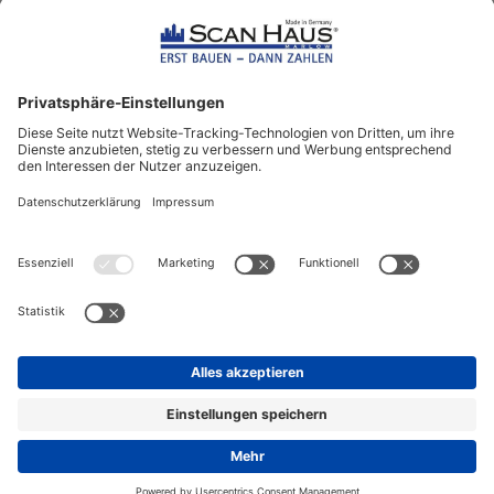
2202
Bewertungen auf ProvenExpert.com
ScanHaus Marlow
Bleiben Sie immer gut
informiert!
Aktuelle News rund um ScanHaus &
das Thema Hausbau
Sofort informiert über neue Artikel
in unserem Hausbau-Ratgeber
ZUM NEWSLETTER ANMELDEN