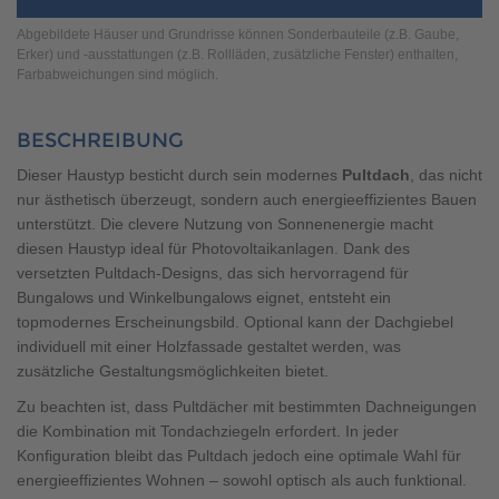
Brauchen Sie Hilfe?
Abgebildete Häuser und Grundrisse können Sonderbauteile (z.B. Gaube,
038221 4000
Erker) und -ausstattungen (z.B. Rollläden, zusätzliche Fenster) enthalten,
Farbabweichungen sind möglich.
MUSTERHAUS FINDEN
BESCHREIBUNG
Dieser Haustyp besticht durch sein modernes
Pultdach
, das nicht
nur ästhetisch überzeugt, sondern auch energieeffizientes Bauen
unterstützt. Die clevere Nutzung von Sonnenenergie macht
diesen Haustyp ideal für Photovoltaikanlagen. Dank des
versetzten Pultdach-Designs, das sich hervorragend für
Bungalows und Winkelbungalows eignet, entsteht ein
topmodernes Erscheinungsbild. Optional kann der Dachgiebel
individuell mit einer Holzfassade gestaltet werden, was
zusätzliche Gestaltungsmöglichkeiten bietet.
Zu beachten ist, dass Pultdächer mit bestimmten Dachneigungen
die Kombination mit Tondachziegeln erfordert. In jeder
Konfiguration bleibt das Pultdach jedoch eine optimale Wahl für
energieeffizientes Wohnen – sowohl optisch als auch funktional.