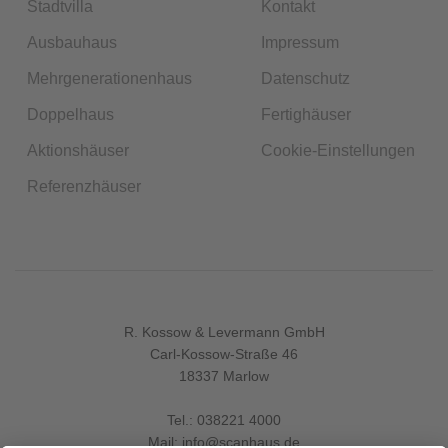
Stadtvilla
Kontakt
Ausbauhaus
Impressum
Mehrgenerationenhaus
Datenschutz
Doppelhaus
Fertighäuser
Aktionshäuser
Cookie-Einstellungen
Referenzhäuser
R. Kossow & Levermann GmbH
Carl-Kossow-Straße 46
18337 Marlow
Tel.:
038221 4000
Mail:
info@scanhaus.de