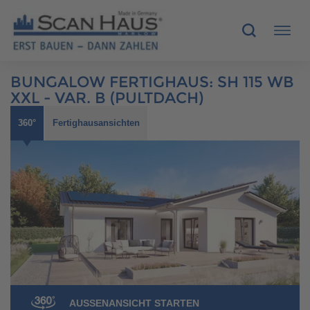
BUNGALOW FERTIGHAUS
:
SH 115 WB
HÄUSER
XXL - VAR. B (PULTDACH)
360°
Fertighausansichten
MUSTERHÄUSER
SCANHAUS-VORTEILE
RUND UMS BAUEN
ÜBER UNS
KONTAKT
AUSSENANSICHT STARTEN