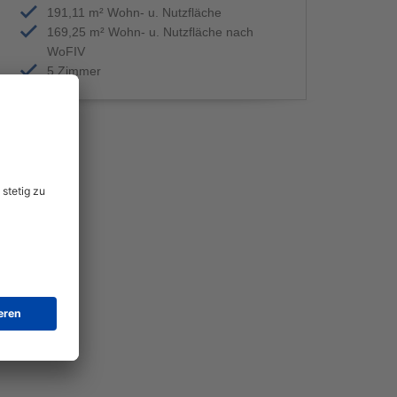
191,11 m² Wohn- u. Nutzfläche
169,25 m² Wohn- u. Nutzfläche nach
WoFIV
5 Zimmer