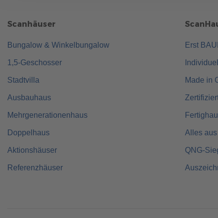
Scanhäuser
ScanHau
Bungalow & Winkelbungalow
Erst BA
1,5-Geschosser
Individue
Stadtvilla
Made in 
Ausbauhaus
Zertifizie
Mehrgenerationenhaus
Fertigha
Doppelhaus
Alles aus
Aktionshäuser
QNG-Sie
Referenzhäuser
Auszeic