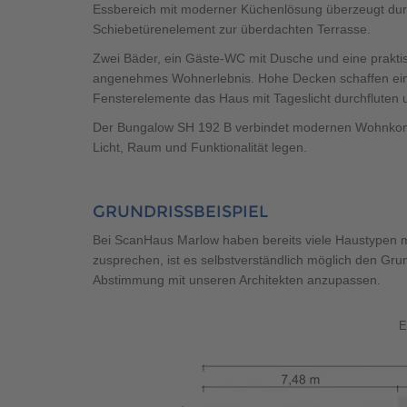
Essbereich mit moderner Küchenlösung überzeugt du
Schiebetürenelement zur überdachten Terrasse.
Zwei Bäder, ein Gäste-WC mit Dusche und eine praktis
angenehmes Wohnerlebnis. Hohe Decken schaffen ein
Fensterelemente das Haus mit Tageslicht durchfluten 
Der Bungalow SH 192 B verbindet modernen Wohnkomfort
Licht, Raum und Funktionalität legen.
GRUNDRISSBEISPIEL
Bei ScanHaus Marlow haben bereits viele Haustypen me
zusprechen, ist es selbstverständlich möglich den Gru
Abstimmung mit unseren Architekten anzupassen.
E