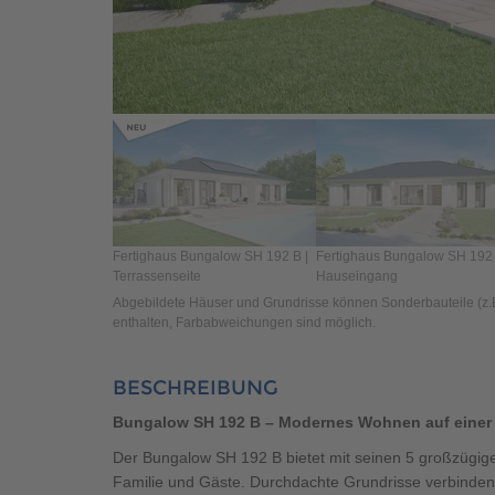
Fertighaus Bungalow SH 192 B |
Fertighaus Bungalow SH 192 
Terrassenseite
Hauseingang
Abgebildete Häuser und Grundrisse können Sonderbauteile (z.B.
enthalten, Farbabweichungen sind möglich.
BESCHREIBUNG
Bungalow SH 192 B – Modernes Wohnen auf einer
Der Bungalow SH 192 B bietet mit seinen 5 großzügig
Familie und Gäste. Durchdachte Grundrisse verbinden 