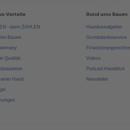
s-Vorteile
Rund ums Bauen
UEN - dann ZAHLEN
Hausbauratgeber
lles Bauen
Grundstücksservice
Germany
Finanzierungsrechne
rte Qualität
Videos
usbauweise
Podcast Hausblick
 einer Hand
Newsletter
gel
hnungen