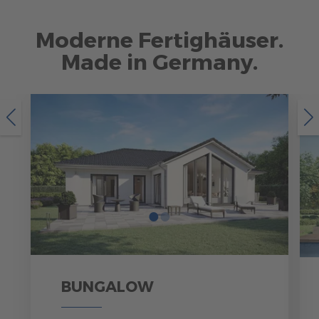
Brauchen Sie Hilfe?
038221 4000
Moderne Fertighäuser.
Made in Germany.
MUSTERHAUS FINDEN
•
•
BUNGALOW