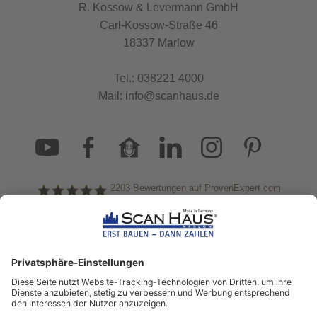
R. Kossow & Levermann GmbH
Carl-Kossow-Straße 46
18337 Marlow
Tel.:
038221 4000
Mail:
info@scanhaus.de
2203
Bewertungen auf ProvenExpert.com
ScanHaus Marlow
Bleiben Sie immer gut
informiert!
Aktuelle News rund um ScanHaus &