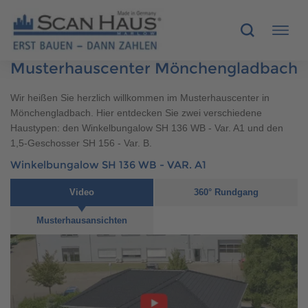
Musterhauscenter Mönchengladbach
HÄUSER
Wir heißen Sie herzlich willkommen im Musterhauscenter in
Mönchengladbach. Hier entdecken Sie zwei verschiedene
MUSTERHÄUSER
Haustypen: den Winkelbungalow SH 136 WB - Var. A1 und den
1,5-Geschosser SH 156 - Var. B.
SCANHAUS-VORTEILE
Winkelbungalow SH 136 WB - VAR. A1
Video
360° Rundgang
RUND UMS BAUEN
Musterhausansichten
ÜBER UNS
KONTAKT