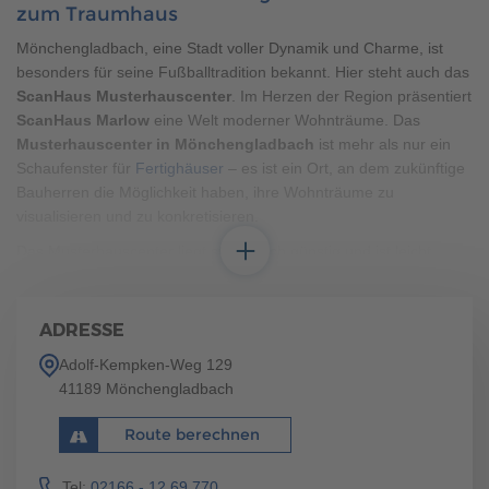
zum Traumhaus
ermöglichen die 156 m² einen erstaunlich großen Wohn-,
Kochbereich.
Mönchengladbach, eine Stadt voller Dynamik und Charme, ist
besonders für seine Fußballtradition bekannt. Hier steht auch das
ScanHaus Musterhauscenter
. Im Herzen der Region präsentiert
ScanHaus Marlow
eine Welt moderner Wohnträume. Das
Musterhauscenter in Mönchengladbach
ist mehr als nur ein
Schaufenster für
Fertighäuser
– es ist ein Ort, an dem zukünftige
Bauherren die Möglichkeit haben, ihre Wohnträume zu
visualisieren und zu konkretisieren.
Das Musterhauscenter liegt strategisch günstig und ist leicht
erreichbar, was es zu einem idealen Ziel für Interessenten aus
der gesamten Region macht. Mönchengladbach selbst, mit seiner
reichen Geschichte und kulturellen Vielfalt, bietet ein lebendiges
ADRESSE
Umfeld, das den Geist des modernen Wohnens widerspiegelt. Die
Adolf-Kempken-Weg 129
Region vereint urbanes Flair mit natürlicher Schönheit, was sie zu
41189 Mönchengladbach
einem
perfekten Standort für ein Fertighaus
macht.
An diesem Musterhausstandort können Besucher zwei
Route berechnen
verschiedene Haustypen erkunden: den
Winkelbungalow SH
136 WB - VAR. A1
und den
1,5-geschossigen SH 156 - VAR. B
.
Tel:
02166 - 12 69 770