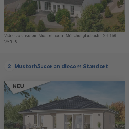
Akzeptieren
Einfamilienhaus
powered by
Usercentrics Consent Management
Platform
Video zu unserem Musterhaus in Mönchengladbach | SH 156 -
VAR. B
1
/
17
Wir benötigen Ihre Zustimmung, um
MPskin zu laden!
2
Musterhäuser an diesem Standort
Wir verwenden einen Service eines Drittanbieters, um
Inhalte einzubetten, die Daten über Ihre Aktivitäten
sammeln können. Bitte prüfen Sie die Details und
akzeptieren Sie den Dienst, um diese Inhalte zu
sehen.
Mehr Informationen
Akzeptieren