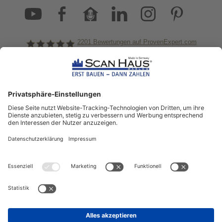
2201
Bewertungen auf ProvenExpert.com
ScanHaus Marlow
Bleiben Sie immer gut
informiert!
Aktuelle News rund um ScanHaus &
das Thema Hausbau
Sofort informiert über neue Artikel
in unserem Hausbau-Ratgeber
ZUM NEWSLETTER ANMELDEN