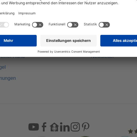
UEN - dann ZAHLEN
Hausbauratgeber
lles Bauen
Grundstücksservice
Germany
Finanzierungsrechne
rte Qualität
Videos
usbauweise
Podcast Hausblick
 einer Hand
Newsletter
gel
hnungen