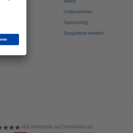
News
Unternehmen
r
Sponsoring
Baupartner werden
2202
Bewertungen auf ProvenExpert.com