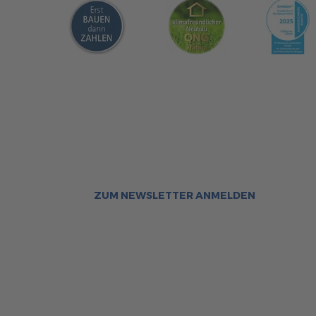
Sca
Bleiben Sie immer gut inf
Aktuelle News rund um ScanHa
Sofort informiert über neue Ar
ZUM NEWSLETTER ANMELDEN