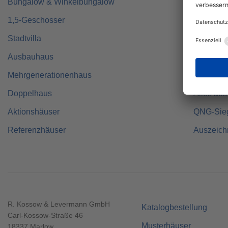
Bungalow & Winkelbungalow
Erst BA
1,5-Geschosser
Individue
Stadtvilla
Made in 
Ausbauhaus
Zertifizie
Mehrgenerationenhaus
Fertigha
Doppelhaus
Alles aus
Aktionshäuser
QNG-Sie
Referenzhäuser
Auszeic
R. Kossow & Levermann GmbH
Katalogbestellung
Carl-Kossow-Straße 46
Musterhäuser
18337 Marlow