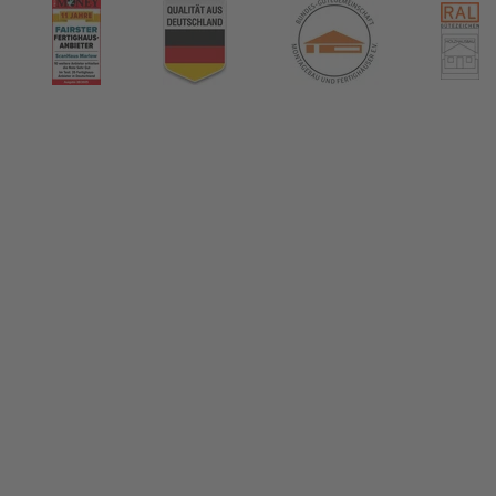
nHaus Marlow
ormiert!
us & das Thema Hausbau
tikel in unserem Hausbau-Ratgeber