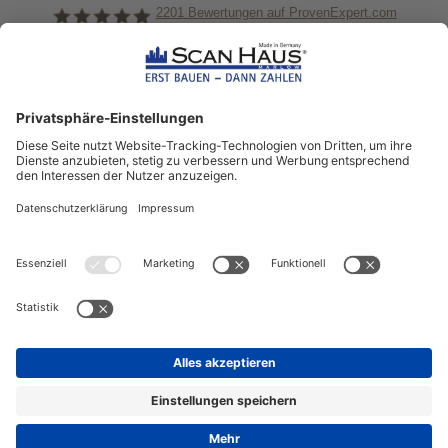
2201
Bewertungen auf ProvenExpert.com
ScanHaus Marlow
Bleiben Sie immer gut
informiert!
Aktuelle News rund um ScanHaus &
das Thema Hausbau
Sofort informiert über neue Artikel
in unserem Hausbau-Ratgeber
ZUM NEWSLETTER ANMELDEN