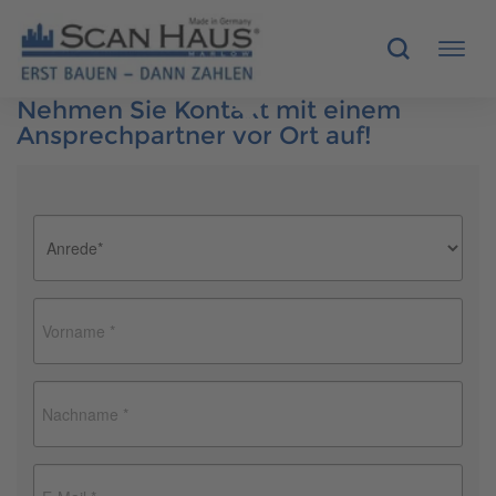
Nehmen Sie Kontakt mit einem
Ansprechpartner vor Ort auf!
HÄUSER
MUSTERHÄUSER
SCANHAUS-VORTEILE
RUND UMS BAUEN
ÜBER UNS
KONTAKT