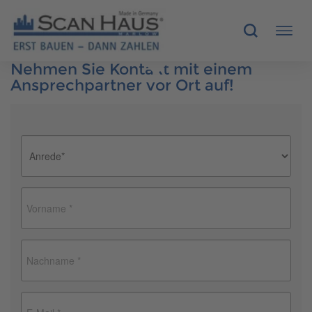
Nehmen Sie Kontakt mit einem
Ansprechpartner vor Ort auf!
HÄUSER
MUSTERHÄUSER
SCANHAUS-VORTEILE
RUND UMS BAUEN
ÜBER UNS
KONTAKT