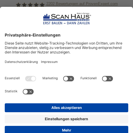
2202
Bewertungen auf ProvenExpert.com
ScanHaus Marlow
Bleiben Sie immer gut
informiert!
Aktuelle News rund um ScanHaus &
das Thema Hausbau
Sofort informiert über neue Artikel
in unserem Hausbau-Ratgeber
ZUM NEWSLETTER ANMELDEN