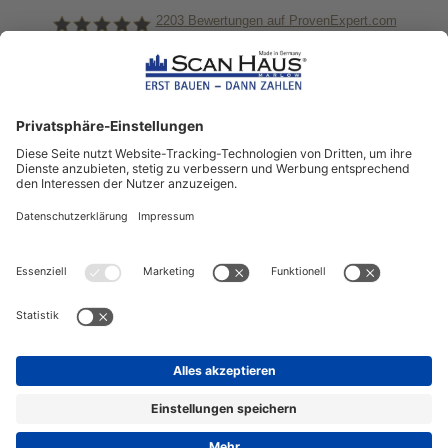
2203
Bewertungen auf ProvenExpert.com
ScanHaus Marlow
Bleiben Sie immer gut
informiert!
Aktuelle News rund um ScanHaus &
das Thema Hausbau
Sofort informiert über neue Artikel
in unserem Hausbau-Ratgeber
ZUM NEWSLETTER ANMELDEN