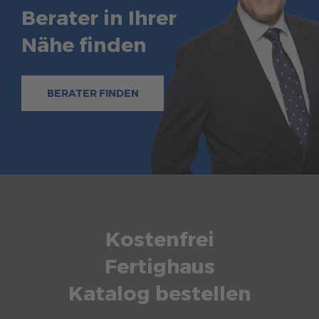
Brauchen Sie Hilfe?
Berater in Ihrer
038221 4000
Nähe finden
MUSTERHAUS FINDEN
BERATER FINDEN
Kostenfrei
Fertighaus
Katalog bestellen