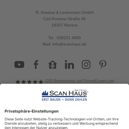
R. Kossow & Levermann GmbH
Carl-Kossow-Straße 46
18337 Marlow
Tel.:
038221 4000
Mail:
info@scanhaus.de
2203
Bewertungen auf ProvenExpert.com
ScanHaus Marlow
Bleiben Sie immer gut
informiert!