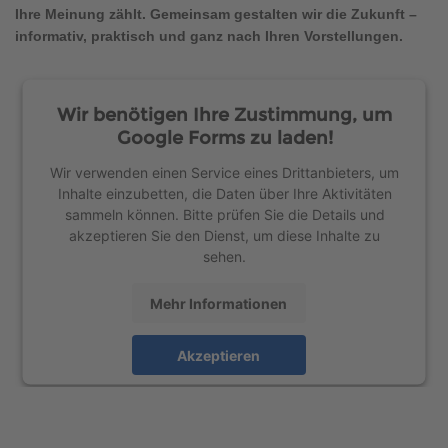
Brauchen Sie Hilfe?
Ihre Meinung zählt. Gemeinsam gestalten wir die Zukunft –
informativ, praktisch und ganz nach Ihren Vorstellungen.
038221 4000
Wir benötigen Ihre Zustimmung, um
MUSTERHAUS FINDEN
Google Forms zu laden!
Wir verwenden einen Service eines Drittanbieters, um
Inhalte einzubetten, die Daten über Ihre Aktivitäten
sammeln können. Bitte prüfen Sie die Details und
akzeptieren Sie den Dienst, um diese Inhalte zu
sehen.
Mehr Informationen
Akzeptieren
powered by
Usercentrics Consent Management
Platform