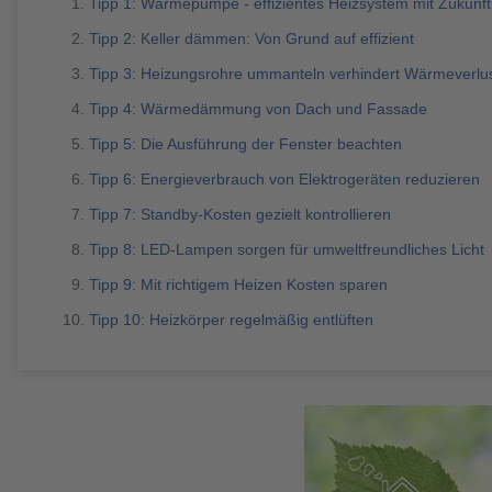
Brauchen Sie Hilfe?
038221 
Tipp 1: Wärmepumpe - effizientes Heizsystem mit Zukunft
QNG-Siegel
Aktionshaus
Tipp 2: Keller dämmen: Von Grund auf effizient
Auszeichnungen
Tipp 3: Heizungsrohre ummanteln verhindert Wärmeverlu
Tipp 4: Wärmedämmung von Dach und Fassade
Tipp 5: Die Ausführung der Fenster beachten
Brauchen Sie Hilfe?
038221 
Tipp 6: Energieverbrauch von Elektrogeräten reduzieren
Tipp 7: Standby-Kosten gezielt kontrollieren
Tipp 8: LED-Lampen sorgen für umweltfreundliches Licht
Tipp 9: Mit richtigem Heizen Kosten sparen
Tipp 10: Heizkörper regelmäßig entlüften
Brauchen Sie Hilfe?
Brauchen Sie Hilfe?
038221 
038221 