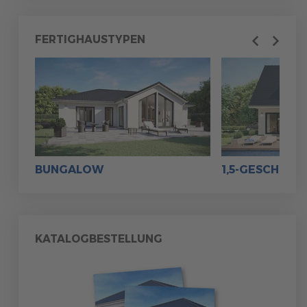
MUSTERHAUS FINDEN
FERTIGHAUSTYPEN
Previous
Next
MUSTERHAUS FINDEN
BUNGALOW
1,5-GESCHOSS
MUSTERHAUS FINDEN
MUSTERHAUS FINDEN
KATALOGBESTELLUNG