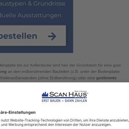
nplatte bis zur Kellerdecke wird hier der Grundstein für eine gute
ung
an den erdberührenden Bauteilen (z.B. unter der Bodenplatte
Kelleraußenwänden (ohne Erdberührung) oder eine
gedämmte
ngen.