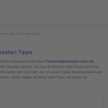
macht: Die 10 besten Tipps
ERHÄUSER
SCANHAUS-VORTEILE
RUND UMS BAUEN
ÜBER U
besten Tipps
400 500
ungalow
damit verbundenen aktuellen
Fördermöglichkeiten über die
t beim Hausbau gerückt. Da man als Bauherr viele Dinge schon bei
che später gar nicht oder nur mit einem hohen Arbeitsaufwand und
enken. Daher zeigen wir Ihnen zehn Tipps, mit denen Sie
400 500
aus