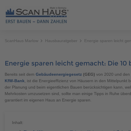
ScanHaus Marlow
Hausbauratgeber
Energie sparen leicht ge
HÄUSER
MUST
Fertighäuser
ERST BAUEN - DANN ZAHLEN
Hausbauratgeber
News
Berater finden
Alle Fertighäuser
Alle Artikel
Ausstattung
Unser Wohnversprechen
Grundstücksservice
Unternehmen
Katalog bestellen
Bestseller
Allgemeines
Energie sparen leicht gemacht: Die 10 
Brauchen Sie Hilfe?
038221 
Referenzhäuser
Individuelles Bauen
Events & Stelltage
Karriere
Kontaktformular
Bungalow & Winkelb
Finanzierung
Bereits seit dem
Gebäudeenergiegesetz
(GEG)
von 2020 und den 
Mehrfamilienhäuser
Made in Germany
Finanzierungsrechner
Regionales
1,5-Geschosser
Haustypen
KfW-Bank
, ist die Energieeffizienz von Häusern in den Mittelpunk
der Planung und beim eigentlichen Bauen berücksichtigen kann, wel
Zertifizierte Qualität
Videos
Sponsoring
Stadtvilla
Mehrkosten umzusetzen sind, sollte man einige Tipps in Ruhe überd
Brauchen Sie Hilfe?
038221 
garantiert im eigenen Haus an Energie sparen.
Unsere Bauweise
Podcast HAUSBLICK
Baupartner werden
Ausbauhaus
Energieeffizient bauen
Newsletter
Mehrgenerationenh
Inhalt:
Alles aus einer Hand
Doppelhaus