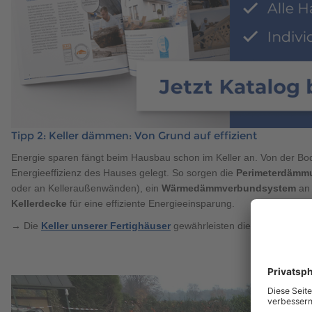
Tipp 2: Keller dämmen: Von Grund auf effizient
Energie sparen fängt beim Hausbau schon im Keller an. Von der Bode
Energieeffizienz des Hauses gelegt. So sorgen die
Perimeterdämm
oder an Kelleraußenwänden), ein
Wärmedämmverbundsystem
an 
Kellerdecke
für eine effiziente Energieeinsparung.
→ Die
Keller unserer Fertighäuser
gewährleisten diese Anforderu