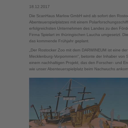
Brauchen Sie Hilfe?
038221 
QNG-Siegel
Aktionshaus
18.12.2017
Auszeichnungen
Die ScanHaus Marlow GmbH wird ab sofort den Rostock
Abenteuerspielplatzes mit einem Polarforschungsschiff.
erfolgreichsten Unternehmen des Landes zu den Förde
Firma Spielart im thüringischen Laucha umgesetzt. Die 
das kommende Frühjahr geplant.
Brauchen Sie Hilfe?
038221 
„Der Rostocker Zoo mit dem DARWINEUM ist eine der h
Mecklenburg-Vorpommern“, betonte der Inhaber von S
einem nachhaltigen Projekt, das den Forscher- und En
wie unser Abenteuerspielplatz beim Nachwuchs ankom
Brauchen Sie Hilfe?
Brauchen Sie Hilfe?
038221 
038221 