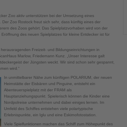
400 500
er Zoo aktiv unterstützen bei der Umsetzung eines
 Der Zoo Rostock freut sich sehr, dass künftig eines der
rern des Zoos gehört. Das Spielplatzvorhaben wird von der
Eröffnung des neuen Spielplatzes für kleine Entdecker ist für
400 500
erausragenden Freizeit- und Bildungseinrichtungen in
canHaus Marlow, Friedemann Kunz. „Unser Interesse galt
tdeckergeist der Jüngsten weckt. Wir sind schon sehr gespannt,
men wird.“
In unmittelbarer Nähe zum künftigen POLARIUM, der neuen
Heimstätte der Eisbären und Pinguine, entsteht ein
Abenteuerspielplatz mit der FRAM als
400 500
400 500
Hauptanziehungspunkt. Spielerisch können die Kinder eine
Nordpolreise unternehmen und dabei einiges lernen. Im
Umfeld des Schiffes entstehen viele polartypische
Erlebnispunkte, ein Iglu und eine Eskimofotostation.
Viele Spielfunktionen machen das Schiff zum Höhepunkt des