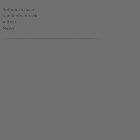
MUSTERHAUS FINDEN
Referenzhäuser
Kundenfeedback
Videos
News
MUSTERHAUS FINDEN
MUSTERHAUS FINDEN
MUSTERHAUS FINDEN