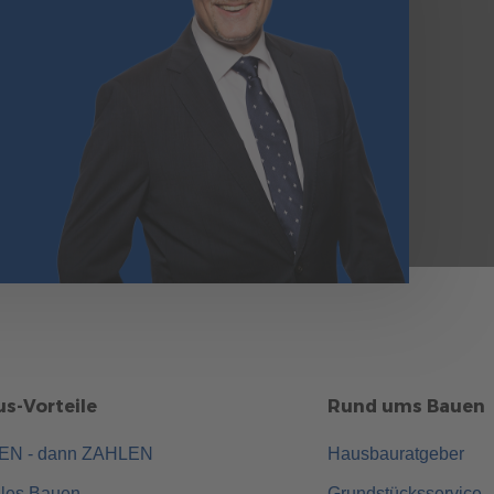
s-Vorteile
Rund ums Bauen
UEN - dann ZAHLEN
Hausbauratgeber
lles Bauen
Grundstücksservice