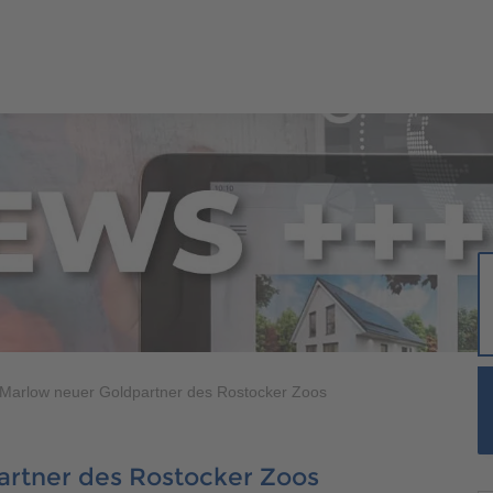
ERHÄUSER
SCANHAUS-VORTEILE
RUND UMS BAUEN
ÜBER U
400 500
ungalow
400 500
Marlow neuer Goldpartner des Rostocker Zoos
aus
rtner des Rostocker Zoos