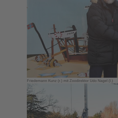
Friedemann Kunz (r.) mit Zoodirektor Udo Nagel (l.)