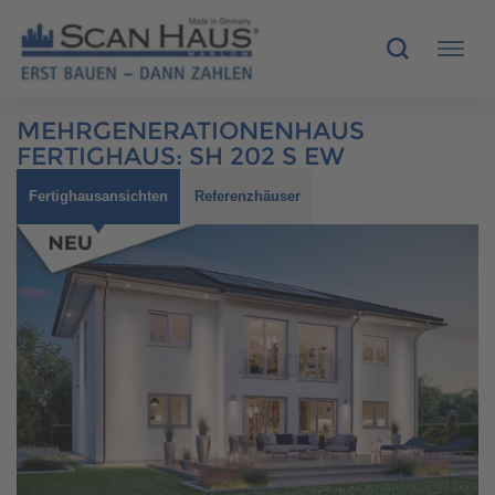
MEHRGENERATIONENHAUS
HÄUSER
FERTIGHAUS
:
SH 202 S EW
Fertighausansichten
Referenzhäuser
MUSTERHÄUSER
SCANHAUS-VORTEILE
RUND UMS BAUEN
ÜBER UNS
KONTAKT