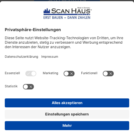
Scanhäuser
Quicklinks
Bungalow & Winkelbungalow
Katalogbestellung
1,5-Geschosser
Musterhäuser
Stadtvilla
Kontakt
Ausbauhaus
Impressum
Mehrgenerationenhaus
Datenschutz
Doppelhaus
Fertighäuser