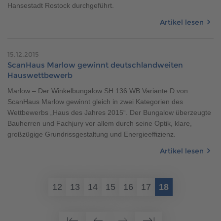
Brauchen Sie Hilfe?
Hansestadt Rostock durchgeführt.
038221 4000
Artikel lesen
15.12.2015
MUSTERHAUS FINDEN
ScanHaus Marlow gewinnt deutschlandweiten
Hauswettbewerb
Marlow – Der Winkelbungalow SH 136 WB Variante D von
ScanHaus Marlow gewinnt gleich in zwei Kategorien des
Wettbewerbs „Haus des Jahres 2015“. Der Bungalow überzeugte
Bauherren und Fachjury vor allem durch seine Optik, klare,
großzügige Grundrissgestaltung und Energieeffizienz.
Artikel lesen
12
13
14
15
16
17
18