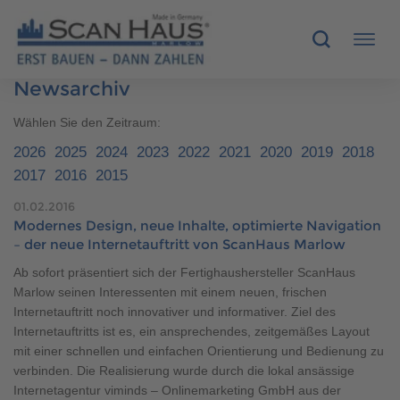
Newsarchiv
HÄUSER
Wählen Sie den Zeitraum:
2026
2025
2024
2023
2022
2021
2020
2019
2018
MUSTERHÄUSER
2017
2016
2015
SCANHAUS-VORTEILE
01.02.2016
Modernes Design, neue Inhalte, optimierte Navigation
– der neue Internetauftritt von ScanHaus Marlow
RUND UMS BAUEN
Ab sofort präsentiert sich der Fertighaushersteller ScanHaus
Marlow seinen Interessenten mit einem neuen, frischen
ÜBER UNS
Internetauftritt noch innovativer und informativer. Ziel des
Internetauftritts ist es, ein ansprechendes, zeitgemäßes Layout
KONTAKT
mit einer schnellen und einfachen Orientierung und Bedienung zu
verbinden. Die Realisierung wurde durch die lokal ansässige
Internetagentur viminds – Onlinemarketing GmbH aus der