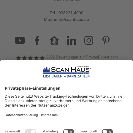
Tel.:
038221 4000
Mail:
info@scanhaus.de
2202
Bewertungen auf ProvenExpert.com
ScanHaus Marlow
Bleiben Sie immer gut
informiert!
Aktuelle News rund um ScanHaus &
das Thema Hausbau
Sofort informiert über neue Artikel