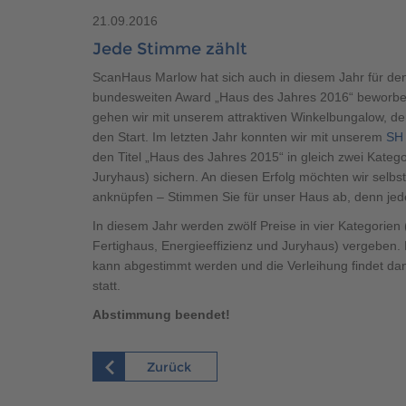
Brauchen Sie Hilfe?
038221 
QNG-Siegel
Aktionshaus
21.09.2016
Auszeichnungen
Jede Stimme zählt
ScanHaus Marlow hat sich auch in diesem Jahr für den
bundesweiten Award „Haus des Jahres 2016“ beworbe
gehen wir mit unserem attraktiven Winkelbungalow, 
den Start. Im letzten Jahr konnten wir mit unserem
SH 
Brauchen Sie Hilfe?
038221 
den Titel „Haus des Jahres 2015“ in gleich zwei Kateg
Juryhaus) sichern. An diesen Erfolg möchten wir selbst
anknüpfen – Stimmen Sie für unser Haus ab, denn jed
In diesem Jahr werden zwölf Preise in vier Kategorien
Fertighaus, Energieeffizienz und Juryhaus) vergeben
kann abgestimmt werden und die Verleihung findet d
statt.
Brauchen Sie Hilfe?
Brauchen Sie Hilfe?
038221 
038221 
Abstimmung beendet!
Zurück