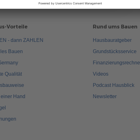
s-Vorteile
Rund ums Bauen
UEN - dann ZAHLEN
Hausbauratgeber
lles Bauen
Grundstücksservice
Germany
Finanzierungsrechne
rte Qualität
Videos
usbauweise
Podcast Hausblick
 einer Hand
Newsletter
gel
hnungen