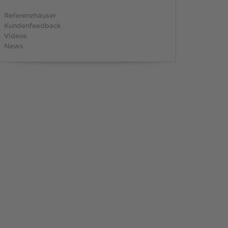
MUSTERHAUS FINDEN
Referenzhäuser
Kundenfeedback
Videos
News
MUSTERHAUS FINDEN
MUSTERHAUS FINDEN
MUSTERHAUS FINDEN