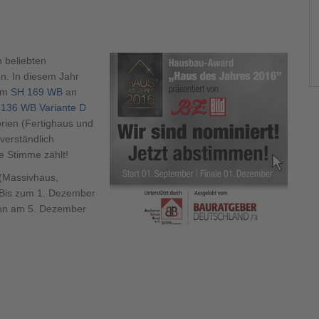
400 500
 beliebten
n. In diesem Jahr
dem
SH 169 WB
an
136 WB Variante D
400 500
orien (Fertighaus und
verständlich
e Stimme zählt!
 (Massivhaus,
. Bis zum 1. Dezember
ann am 5. Dezember
400 500
400 500