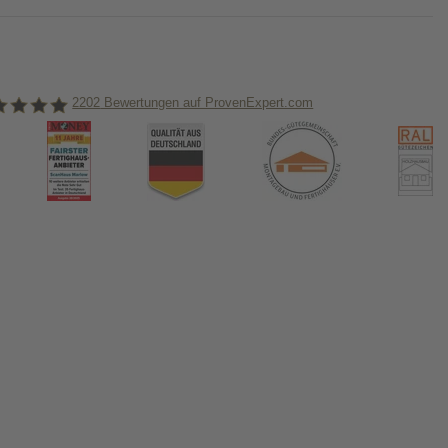
2202
Bewertungen auf ProvenExpert.com
nHaus Marlow
ormiert!
us & das Thema Hausbau
tikel in unserem Hausbau-Ratgeber