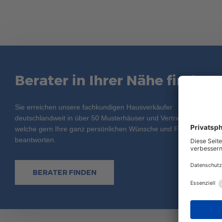
Berater in Ihrer Nähe finden
Sie erreichen unsere fachkundigen Hausverkäufer
deutschlandweit in über 50 Musterhäuser und Vertriebsbüros,
welche gern Ihre ganz persönlichen Wünsche und Fragen
beantworten.
BERATER FINDEN