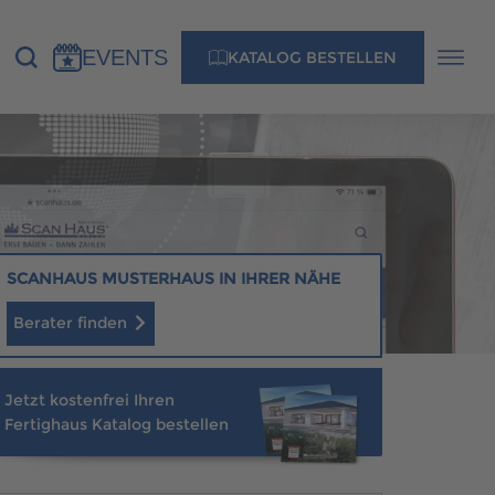
EVENTS
KATALOG BESTELLEN
NS
KONTAKT
MUSTERHAUS FINDEN
SCANHAUS MUSTERHAUS IN IHRER NÄHE
Berater finden
MUSTERHAUS FINDEN
Jetzt kostenfrei Ihren
Fertighaus Katalog bestellen