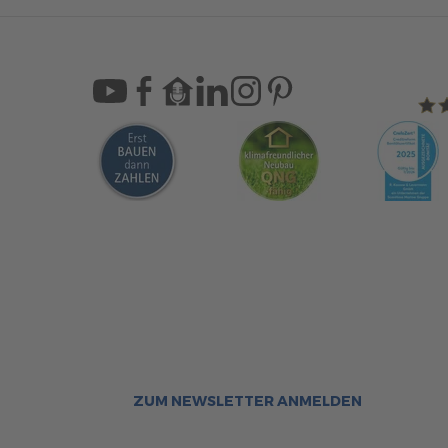
Sca
Bleiben Sie immer gut inf
Aktuelle News rund um ScanHa
Sofort informiert über neue Ar
ZUM NEWSLETTER ANMELDEN