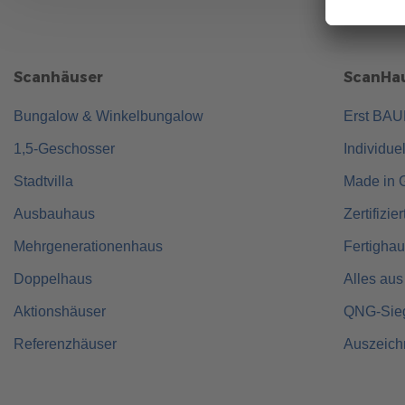
Scanhäuser
ScanHau
Bungalow & Winkelbungalow
Erst BA
1,5-Geschosser
Individue
Stadtvilla
Made in 
Ausbauhaus
Zertifizie
Mehrgenerationenhaus
Fertigha
Doppelhaus
Alles aus
Aktionshäuser
QNG-Sie
Referenzhäuser
Auszeic