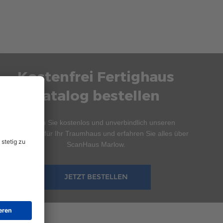
Kostenfrei Fertighaus
Katalog bestellen
Bestellen Sie kostenlos und unverbindlich unseren
Hauskatalog für Ihr Traumhaus und erfahren Sie alles über
ScanHaus Marlow.
JETZT BESTELLEN