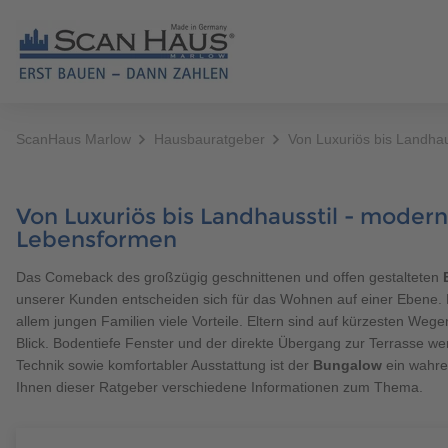
ScanHaus Marlow
Hausbauratgeber
Von Luxuriös bis Landhau
HÄUSER
MUST
Fertighäuser
ERST BAUEN - DANN ZAHLEN
Hausbauratgeber
News
Berater finden
Alle Fertighäuser
Alle Artikel
Ausstattung
Unser Wohnversprechen
Grundstücksservice
Unternehmen
Katalog bestellen
Bestseller
Allgemeines
Von Luxuriös bis Landhausstil - modern
Brauchen Sie Hilfe?
038221 
Referenzhäuser
Individuelles Bauen
Events & Stelltage
Karriere
Kontaktformular
Bungalow & Winkelb
Finanzierung
Lebensformen
Mehrfamilienhäuser
Made in Germany
Finanzierungsrechner
Regionales
1,5-Geschosser
Haustypen
Das Comeback des großzügig geschnittenen und offen gestalteten
unserer Kunden entscheiden sich für das Wohnen auf einer Ebene.
Zertifizierte Qualität
Videos
Sponsoring
Stadtvilla
allem jungen Familien viele Vorteile. Eltern sind auf kürzesten We
Brauchen Sie Hilfe?
038221 
Blick. Bodentiefe Fenster und der direkte Übergang zur Terrasse w
Unsere Bauweise
Podcast HAUSBLICK
Baupartner werden
Ausbauhaus
Technik sowie komfortabler Ausstattung ist der
Bungalow
ein wahre
Energieeffizient bauen
Newsletter
Mehrgenerationenh
Ihnen dieser Ratgeber verschiedene Informationen zum Thema.
Alles aus einer Hand
Doppelhaus