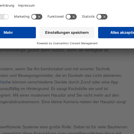
e Ihren
Fertighaus Bungalow
modern und umweltfreundlich
entraler Lüftung einbauen lassen.
etzt. Sie wandeln die Energie der Außenluft in Heizwärme um.
ermie oder
Photovoltaik
, mit und ohne Speicherkapazitäten an.
enenergie gezielt dann nutzen, wenn sie verfügbar ist.
odern, wenn Sie ihn komfortabel und mit smarter Technik
eisten und Bewegungsmelder, die im Dunkeln das Licht aktivieren,
 Küche
können verschiedene Geräte durch Zuruf oder eine App
unauffällig im Hintergrund. Er saugt Kochdüfte ein und ist
riert. Mit einer modernen Haustür sind Sie nicht mehr auf den
Fingerabdrucksensors. Eine kleine Kamera neben der Haustür sorgt
eeffiziente Systeme eine große Rolle. Dabei ist für viele Bauherren
s unterstützt diese Entwicklung zum umweltfreundlichen Haus mit