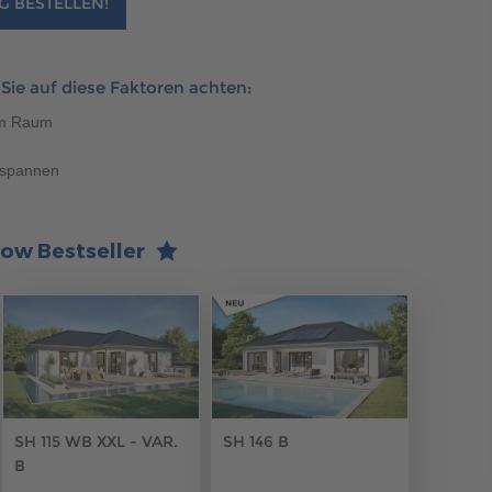
G BESTELLEN!
ie auf diese Faktoren achten:
em Raum
ntspannen
ow Bestseller
SH 146 B
SH 115 WB XXL - VAR.
B