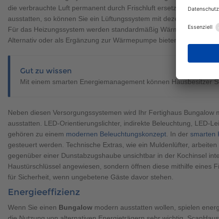
die verbrauchte Luft permanent durch Frischluft ersetzt. Möchten Si
ausstatten, so können Sie ein Lüftungssystem mit dezentraler und z
Für das Heizungssystem werden standardmäßig Wärmepumpen einges
Alternativ oder
als Ergänzung zur Wärmepumpe bieten sich Solarth
Gut zu wissen
Mit einem smarten Energiemanagement können Hausbesitzer Sonn
Neben diesen Versorgungssystemen wird Ihr Fertighaus Bungalow m
ausstatten. LED-Orientierungslichter, indirekte Beleuchtung, LED-L
gehören zu einem
modernen Beleuchtungskonzept
. In der
smarten
gesteuert werden. Technische Extras, wie ein Muldenlüfter, arbeiten 
gegenüber einer Dunstabzugshaube unsichtbar in der Kochinsel integ
Haustürschlüssel angewiesen, sondern öffnen diese mithilfe eines 
für Sicherheit, wenn ungebetene Gäste davor stehen.
Energieeffizienz
Wenn Sie einen
Bungalow
modern ausstatten wollen, spielen energi
die Nutzung von alternativen Energieträgern sehr wichtig. ScanHau