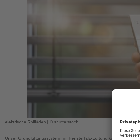
elektrische Rollläden | © shutterstock
Unser Grundlüftungssystem mit Fensterfalz-Lüftung kann durch ein