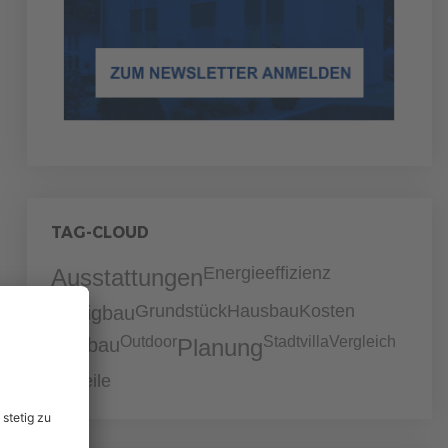
TAG-CLOUD
Energieeffizienz
Ausstattungen
Grundstück
Hausbau
Kosten
Fertigbau
Outdoor
Stadtvilla
Vergleich
Neubau
Planung
Vorteile