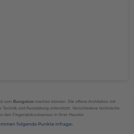
400 500
400 500
400 500
400 500
ild vom
Bungalow
machen können. Die offene Architektur mit
 Technik und Ausstattung unterstützt. Verschiedene technische
 an den Fingerabdrucksensor in Ihrer Haustür.
ommen folgende Punkte infrage: