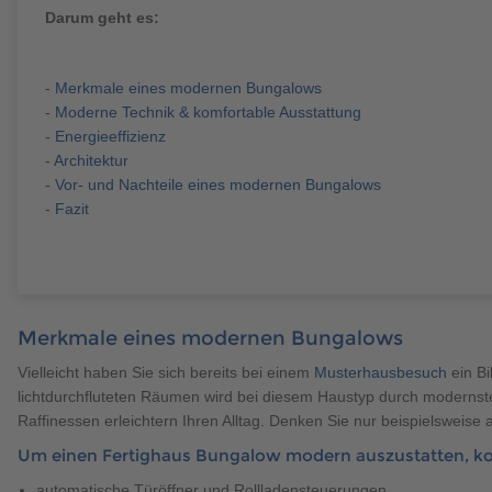
Brauchen Sie Hilfe?
038221 
QNG-Siegel
Aktionshaus
Darum geht es:
Auszeichnungen
-
Merkmale eines modernen Bungalows
-
Moderne Technik & komfortable Ausstattung
-
Energieeffizienz
-
Architektur
Brauchen Sie Hilfe?
038221 
-
Vor- und Nachteile eines modernen Bungalows
-
Fazit
Merkmale eines modernen Bungalows
Brauchen Sie Hilfe?
Brauchen Sie Hilfe?
038221 
038221 
Vielleicht haben Sie sich bereits bei einem
Musterhausbesuch
ein B
lichtdurchfluteten Räumen wird bei diesem Haustyp durch modernste
Raffinessen erleichtern Ihren Alltag. Denken Sie nur beispielsweise
Um einen Fertighaus Bungalow modern auszustatten, k
automatische Türöffner und Rollladensteuerungen