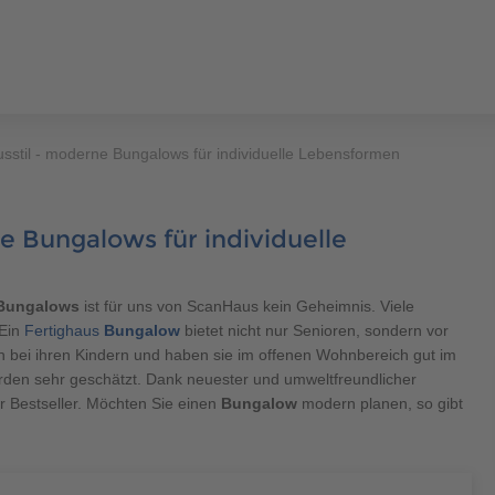
sstil - moderne Bungalows für individuelle Lebensformen
ERHÄUSER
SCANHAUS-VORTEILE
RUND UMS BAUEN
ÜBER U
e Bungalows für individuelle
400 500
ungalow
Bungalows
ist für uns von ScanHaus kein Geheimnis. Viele
 Ein
Fertighaus
Bungalow
bietet nicht nur Senioren, sondern vor
gen bei ihren Kindern und haben sie im offenen Wohnbereich gut im
400 500
erden sehr geschätzt. Dank neuester und umweltfreundlicher
r Bestseller. Möchten Sie einen
Bungalow
modern planen, so gibt
aus