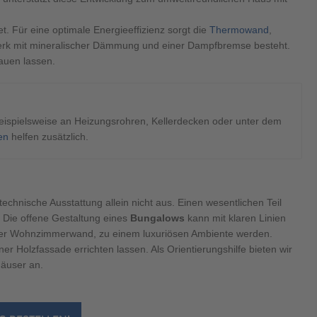
et. Für eine optimale Energieeffizienz sorgt die
Thermowand
,
 mit mineralischer Dämmung und einer Dampfbremse besteht.
auen lassen.
eispielsweise an Heizungsrohren, Kellerdecken oder unter dem
en
helfen zusätzlich.
technische Ausstattung allein nicht aus. Einen wesentlichen Teil
e. Die offene Gestaltung eines
Bungalows
kann mit klaren Linien
n der Wohnzimmerwand, zu einem luxuriösen Ambiente werden.
er Holzfassade errichten lassen. Als Orientierungshilfe bieten wir
äuser an.