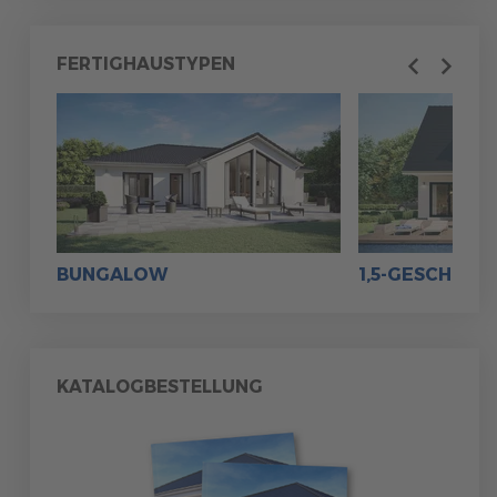
MUSTERHAUS FINDEN
FERTIGHAUSTYPEN
Previous
Next
MUSTERHAUS FINDEN
BUNGALOW
1,5-GESCHOSS
MUSTERHAUS FINDEN
MUSTERHAUS FINDEN
KATALOGBESTELLUNG