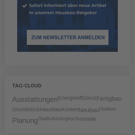
TAG-CLOUD
Energieeffizienz
Ausstattungen
Fertigbau
Grundstück
Hausbau
Kosten
Outdoor
Neubau
Stadtvilla
Vergleich
Vorteile
Planung