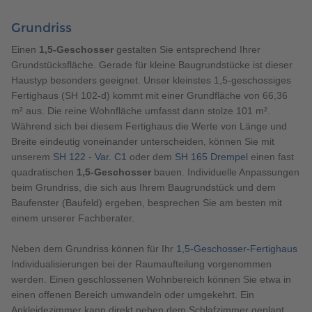
Grundriss
Einen
1,5-Geschosser
gestalten Sie entsprechend Ihrer
Grundstücksfläche. Gerade für kleine Baugrundstücke ist dieser
Haustyp besonders geeignet. Unser kleinstes 1,5-geschossiges
Fertighaus (SH 102-d) kommt mit einer Grundfläche von 66,36
m² aus. Die reine Wohnfläche umfasst dann stolze 101 m².
Während sich bei diesem Fertighaus die Werte von Länge und
Breite eindeutig voneinander unterscheiden, können Sie mit
unserem
SH 122 - Var. C1
oder dem
SH 165 Drempel
einen fast
quadratischen
1,5-Geschosser
bauen. Individuelle Anpassungen
beim Grundriss, die sich aus Ihrem Baugrundstück und dem
Baufenster (Baufeld) ergeben, besprechen Sie am besten mit
einem unserer Fachberater.
Neben dem Grundriss können für Ihr
1,5-Geschosser-Fertighaus
Individualisierungen bei der Raumaufteilung vorgenommen
werden. Einen geschlossenen Wohnbereich können Sie etwa in
einen offenen Bereich umwandeln oder umgekehrt. Ein
Ankleidezimmer kann direkt neben dem Schlafzimmer geplant