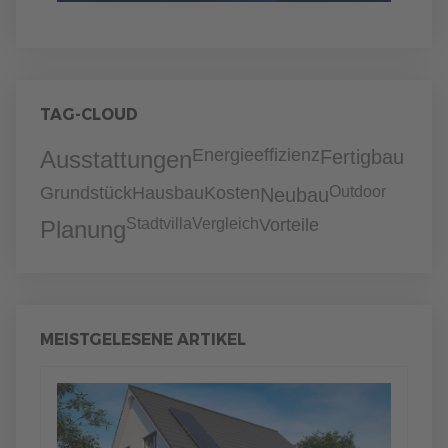
TAG-CLOUD
Energieeffizienz
Ausstattungen
Fertigbau
Grundstück
Hausbau
Kosten
Outdoor
Neubau
Stadtvilla
Vergleich
Vorteile
Planung
MEISTGELESENE ARTIKEL