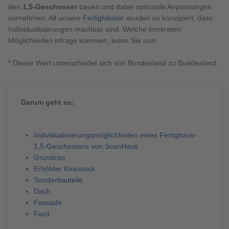
Brauchen Sie Hilfe?
den
1,5-Geschosser
bauen und dabei optionale Anpassungen
vornehmen. All unsere
Fertighäuser
wurden so konzipiert, dass
038221 4000
Individualisierungen machbar sind. Welche konkreten
Möglichkeiten infrage kommen, lesen Sie nun.
MUSTERHAUS FINDEN
* Dieser Wert unterscheidet sich von Bundesland zu Bundesland.
Darum geht es:
Individualisierungsmöglichkeiten eines Fertighaus-
1,5-Geschossers von ScanHaus
Grundriss
Erhöhter Kniestock
Sonderbauteile
Dach
Fassade
Fazit