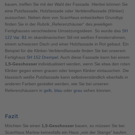
bauen, treffen Sie mit der Wahl der Fassade. Hierbei können Sie
eine Putzfassade, Holzfassade oder Verblendfassade (Klinker)
aussuchen. Neben dem von ScanHaus entwickelten Grundtyp
finden Sie in der Rubrik „Referenzhäuser“ des jeweiligen
Fertighauses verschiedene Umsetzungsideen. So wurde das
SH
122 Var. B1
im skandinavischen Stil mit weißen Fensterrahmen,
einem schwarzen Dach und einer Holzfassade in Rot gebaut. Ein
Beispiel für die Klinker-Verblendfassade finden Sie bei unserem
Fertighaus
SH 152 Drempel
. Auch diese Fassade kann bei einem
1,5-Geschosser
individualisiert werden, wenn Sie etwa den roten
Klinker gegen einen grauen oder beigen Klinker eintauschen. Die
klassisch weiße Putzfassade kann selbstverständlich ebenfalls in
anderen Farben gestaltet werden, wie Sie bei unseren
Referenzhäusern in
gelb
,
blau
oder
grau
sehen können.
Fazit
Möchten Sie einen
1,5-Geschosser
bauen, so müssen Sie bei
ScanHaus Marlow keinesfalls ein Haus „von der Stange“ kaufen.