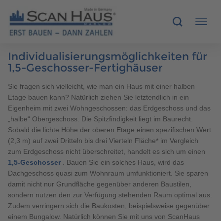
Individualisierungsmöglichkeiten für
HÄUSER
1,5-Geschosser-Fertighäuser
Sie fragen sich vielleicht, wie man ein Haus mit einer halben
MUSTERHÄUSER
Etage bauen kann? Natürlich ziehen Sie letztendlich in ein
Eigenheim mit zwei Wohngeschossen: das Erdgeschoss und das
SCANHAUS-VORTEILE
„halbe“ Obergeschoss. Die Spitzfindigkeit liegt im Baurecht.
Sobald die lichte Höhe der oberen Etage einen spezifischen Wert
RUND UMS BAUEN
(2,3 m) auf zwei Dritteln bis drei Vierteln Fläche* im Vergleich
zum Erdgeschoss nicht überschreitet, handelt es sich um einen
1,5-Geschosser
. Bauen Sie ein solches Haus, wird das
ÜBER UNS
Dachgeschoss quasi zum Wohnraum umfunktioniert. Sie sparen
damit nicht nur Grundfläche gegenüber anderen Baustilen,
KONTAKT
sondern nutzen den zur Verfügung stehenden Raum optimal aus.
Zudem verringern sich die Baukosten, beispielsweise gegenüber
einem Bungalow. Natürlich können Sie mit uns von ScanHaus