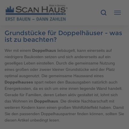
Grundstücke für Doppelhäuser - was
HÄUSER
ist zu beachten?
Wer mit einem
Doppelhaus
liebäugelt, kann einerseits auf
MUSTERHÄUSER
niedrigere Baukosten setzen und sich andererseits auf ein
geselliges Leben einstellen. Durch die gemeinsame Nutzung
SCANHAUS-VORTEILE
eines großen oder zweier kleiner Grundstücke wird der Platz
optimal ausgenutzt. Die gemeinsame Hauswand eines
RUND UMS BAUEN
Doppelhauses
spart neben den Bauausgaben natürlich auch
Energiekosten, da es sich um eine innen liegende Wand handelt.
Gerade für Familien, deren Leben aktiv gestaltet ist, lohnt sich
ÜBER UNS
das Wohnen im
Doppelhaus
. Die direkte Nachbarschaft mit
weiteren Kindern kann einen großen Wohlfühleffekt haben. Damit
KONTAKT
Sie den passenden Doppelhauspartner finden können, sollten Sie
diesen Artikel unbedingt lesen.