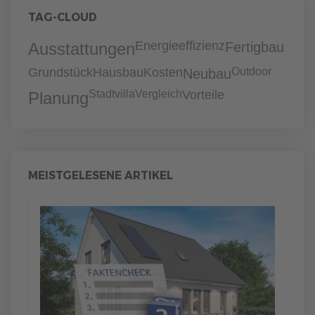
TAG-CLOUD
Energieeffizienz
Ausstattungen
Fertigbau
Grundstück
Hausbau
Kosten
Outdoor
Neubau
Stadtvilla
Vergleich
Vorteile
Planung
MEISTGELESENE ARTIKEL