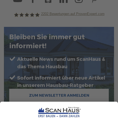
2202
Bewertungen auf ProvenExpert.com
ScanHaus Marlow
Bleiben Sie immer gut
informiert!
Aktuelle News rund um ScanHaus &
das Thema Hausbau
Sofort informiert über neue Artikel
in unserem Hausbau-Ratgeber
ZUM NEWSLETTER ANMELDEN