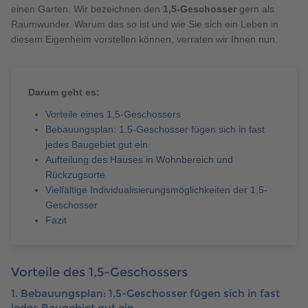
Brauchen Sie Hilfe?
einen Garten. Wir bezeichnen den
1,5-Geschosser
gern als
Raumwunder. Warum das so ist und wie Sie sich ein Leben in
038221 4000
diesem Eigenheim vorstellen können, verraten wir Ihnen nun.
MUSTERHAUS FINDEN
Darum geht es:
Vorteile eines 1,5-Geschossers
Bebauungsplan: 1,5-Geschosser fügen sich in fast
jedes Baugebiet gut ein
Aufteilung des Hauses in Wohnbereich und
Rückzugsorte
Vielfältige Individualisierungsmöglichkeiten der 1,5-
Geschosser
Fazit
Vorteile des 1,5-Geschossers
1. Bebauungsplan: 1,5-Geschosser fügen sich in fast
jedes Baugebiet gut ein