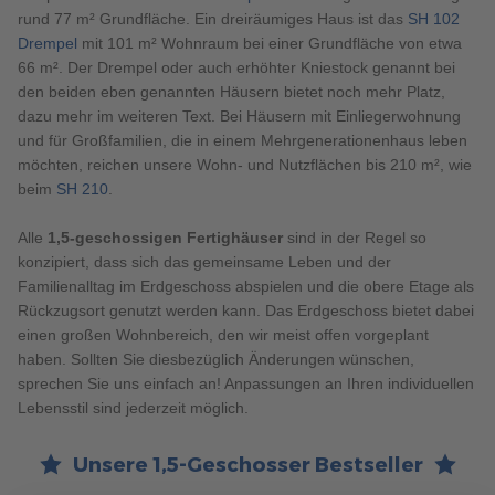
rund 77 m² Grundfläche. Ein dreiräumiges Haus ist das
SH 102
Drempel
mit 101 m² Wohnraum bei einer Grundfläche von etwa
66 m². Der Drempel oder auch erhöhter Kniestock genannt bei
den beiden eben genannten Häusern bietet noch mehr Platz,
dazu mehr im weiteren Text. Bei Häusern mit Einliegerwohnung
und für Großfamilien, die in einem Mehrgenerationenhaus leben
möchten, reichen unsere Wohn- und Nutzflächen bis 210 m², wie
beim
SH 210
.
Alle
1,5-geschossigen Fertighäuser
sind in der Regel so
konzipiert, dass sich das gemeinsame Leben und der
Familienalltag im Erdgeschoss abspielen und die obere Etage als
Rückzugsort genutzt werden kann. Das Erdgeschoss bietet dabei
einen großen Wohnbereich, den wir meist offen vorgeplant
haben. Sollten Sie diesbezüglich Änderungen wünschen,
sprechen Sie uns einfach an! Anpassungen an Ihren individuellen
Lebensstil sind jederzeit möglich.
Unsere 1,5-Geschosser Bestseller