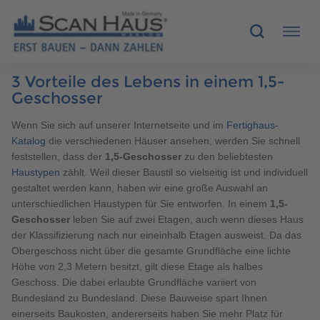
3 Vorteile des Lebens in einem 1,5-
HÄUSER
Geschosser
Wenn Sie sich auf unserer Internetseite und im
Fertighaus-
MUSTERHÄUSER
Katalog
die verschiedenen Häuser ansehen, werden Sie schnell
feststellen, dass der
1,5-Geschosser
zu den beliebtesten
SCANHAUS-VORTEILE
Haustypen
zählt. Weil dieser Baustil so vielseitig ist und individuell
gestaltet werden kann, haben wir eine große Auswahl an
RUND UMS BAUEN
unterschiedlichen Haustypen für Sie entworfen. In einem
1,5-
Geschosser
leben Sie auf zwei Etagen, auch wenn dieses Haus
der Klassifizierung nach nur eineinhalb Etagen ausweist. Da das
ÜBER UNS
Obergeschoss nicht über die gesamte Grundfläche eine lichte
Höhe von 2,3 Metern besitzt, gilt diese Etage als halbes
KONTAKT
Geschoss. Die dabei erlaubte Grundfläche variiert von
Bundesland zu Bundesland. Diese Bauweise spart Ihnen
einerseits Baukosten, andererseits haben Sie mehr Platz für