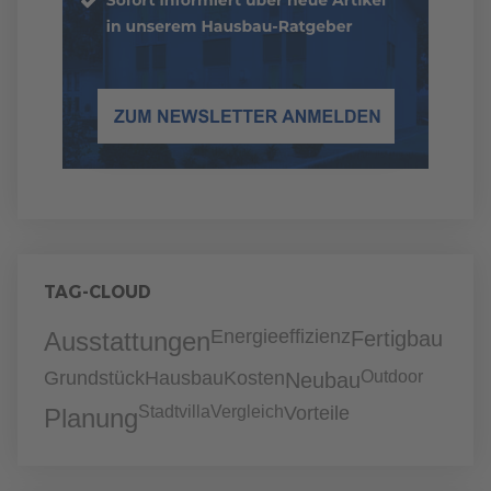
TAG-CLOUD
Energieeffizienz
Ausstattungen
Fertigbau
Grundstück
Hausbau
Kosten
Outdoor
Neubau
Stadtvilla
Vergleich
Vorteile
Planung