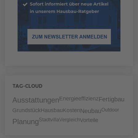
TAG-CLOUD
Energieeffizienz
Ausstattungen
Fertigbau
Grundstück
Hausbau
Kosten
Outdoor
Neubau
Stadtvilla
Vergleich
Vorteile
Planung