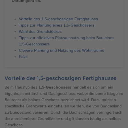
Darum geht es:
Brauchen Sie Hilfe?
038221 4000
Vorteile des 1,5-geschossigen Fertighauses
Tipps zur Planung eines 1,5-Geschossers
Wahl des Grundstückes
MUSTERHAUS FINDEN
Tipps zur effektiven Platzausnutzung beim Bau eines
1,5-Geschossers
Clevere Planung und Nutzung des Wohnraums
Fazit
Vorteile des 1,5-geschossigen Fertighauses
Beim Haustyp des
1,5-Geschossers
handelt es sich um ein
Eigenheim mit Erd- und Dachgeschoss, wobei die obere Etage im
Baurecht als halbes Geschoss bezeichnet wird. Dazu müssen
spezifische Grenzwerte eingehalten werden, die von Bundesland
zu Bundesland variieren. Durch die Dachschrägen verringert sich
die anrechenbare Grundfläche und gilt danach häufig als halbes
Geschoss.