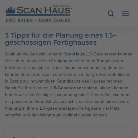
3 Tipps für die Planung eines 1,5-
HÄUSER
geschossigen Fertighauses
Allein an der Auswahl unserer
ScanHaus-1,5-Geschosser
können
MUSTERHÄUSER
Sie sehen, dass dieses
Fertighaus
neben dem Bungalow der
beliebteste Haustyp ist. Das ist kaum verwunderlich, denn Sie
SCANHAUS-VORTEILE
können durch den Bau in die Höhe mit einer großen Wohnfläche
in Bezug zur notwendigen Grundfläche des Hauses rechnen.
RUND UMS BAUEN
Damit Sie Ihren neuen
1,5-Geschosser
optimal planen können,
haben wir alles Wichtige zusammengestellt. Lesen Sie, wie man
ein passendes Grundstück aussucht, wie Sie durch eine clevere
ÜBER UNS
Planung in Ihrem
1,5-geschossigen Fertighaus
viel Platz
schaffen und den Wohnraum optimal nutzen können.
KONTAKT