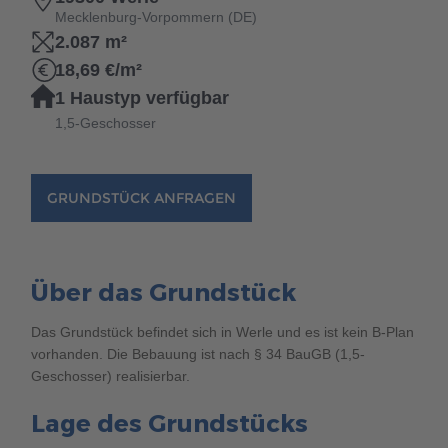
Brauchen Sie Hilfe?
Mecklenburg-Vorpommern (DE)
2.087 m²
038221 4000
18,69 €/m²
1 Haustyp verfügbar
MUSTERHAUS FINDEN
1,5-Geschosser
GRUNDSTÜCK ANFRAGEN
Über das Grundstück
Das Grundstück befindet sich in Werle und es ist kein B-Plan
vorhanden. Die Bebauung ist nach § 34 BauGB (1,5-
Geschosser) realisierbar.
Lage des Grundstücks