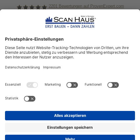
2201
Bewertungen auf ProvenExpert.com
ScanHaus Marlow
Bleiben Sie immer gut
informiert!
Aktuelle News rund um ScanHaus &
das Thema Hausbau
Sofort informiert über neue Artikel
in unserem Hausbau-Ratgeber
ZUM NEWSLETTER ANMELDEN