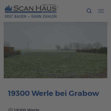
HÄUSER
MUSTERHÄUSER
SCANHAUS-VORTEILE
RUND UMS BAUEN
ÜBER UNS
19300 Werle bei Grabow
KONTAKT
19300 Werle