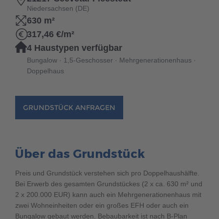
Brauchen Sie Hilfe?
Niedersachsen (DE)
630 m²
038221 4000
317,46 €/m²
4 Haustypen verfügbar
MUSTERHAUS FINDEN
Bungalow · 1,5-Geschosser · Mehrgenerationenhaus ·
Doppelhaus
GRUNDSTÜCK ANFRAGEN
Über das Grundstück
Preis und Grundstück verstehen sich pro Doppelhaushälfte.
Bei Erwerb des gesamten Grundstückes (2 x ca. 630 m² und
2 x 200.000 EUR) kann auch ein Mehrgenerationenhaus mit
zwei Wohneinheiten oder ein großes EFH oder auch ein
Bungalow gebaut werden. Bebaubarkeit ist nach B-Plan