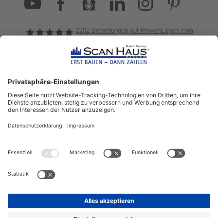
2202
Bewertungen auf ProvenExpert.com
ScanHaus Marlow
Bleiben Sie immer gut
informiert!
Aktuelle News rund um ScanHaus &
das Thema Hausbau
Sofort informiert über neue Artikel
in unserem Hausbau-Ratgeber
ZUM NEWSLETTER ANMELDEN