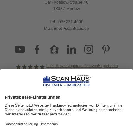
Carl-Kossow-Straße 46
18337 Marlow
Tel.:
038221 4000
Mail:
info@scanhaus.de
2202
Bewertungen auf ProvenExpert.com
ScanHaus Marlow
Bleiben Sie immer gut
informiert!
Aktuelle News rund um ScanHaus &
das Thema Hausbau