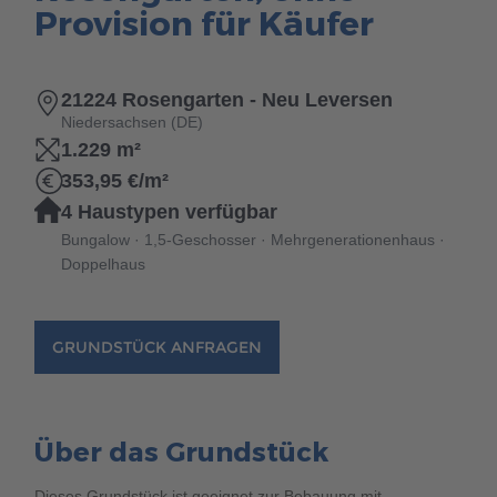
Brauchen Sie Hilfe?
Provision für Käufer
038221 4000
21224 Rosengarten - Neu Leversen
Niedersachsen (DE)
MUSTERHAUS FINDEN
1.229 m²
353,95 €/m²
4 Haustypen verfügbar
Bungalow · 1,5-Geschosser · Mehrgenerationenhaus ·
Doppelhaus
GRUNDSTÜCK ANFRAGEN
Über das Grundstück
Dieses Grundstück ist geeignet zur Bebauung mit