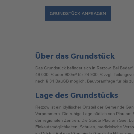
Brauchen Sie Hilfe?
038221 
QNG-Siegel
Aktionshaus
GRUNDSTÜCK ANFRAGEN
Auszeichnungen
Brauchen Sie Hilfe?
038221 
Über das Grundstück
Das Grundstück befindet sich in Retzow. Bei Bedarf
49.000,-€ oder 900m² für 24.900,-€ zzgl. Teilungsv
nach § 34 BauGB möglich. Bauvoranfrage für bis zu 
Lage des Grundstücks
Brauchen Sie Hilfe?
Brauchen Sie Hilfe?
038221 
038221 
Retzow ist ein idyllischer Ortsteil der Gemeinde Ga
Vorpommern. Die ruhige Lage südlich von Plau am S
der regionalen Zentren. Die Städte Plau am See, L
Einkaufsmöglichkeiten, Schulen, medizinische Verso
im Ortsteil Retzow (Gemeinde Ganzlin) • Nähe zum