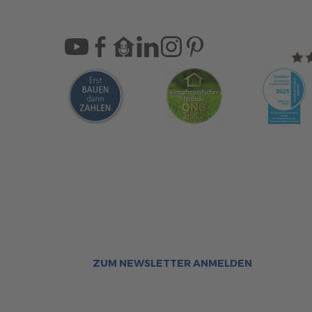
Sca
Bleiben Sie immer gut inf
Aktuelle News rund um ScanHa
Sofort informiert über neue Ar
ZUM NEWSLETTER ANMELDEN