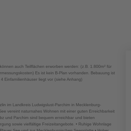
400 500
400 500
 können auch Teilflächen erworben werden: (z.B. 1.800m² für
ermessungskosten) Es ist kein B-Plan vorhanden. Bebauung ist
4 Einfamilienhäuser liegt vor (siehe Anhang)
400 500
400 500
nzlin im Landkreis Ludwigslust-Parchim in Mecklenburg-
ee vereint naturnahes Wohnen mit einer guten Erreichbarkeit
übz und Parchim sind bequem erreichbar und bieten
rgung sowie vielfältige Freizeitangebote. • Ruhige Wohnlage
 Plauer See und zur Mecklenburgischen Seenplatte • Hoher