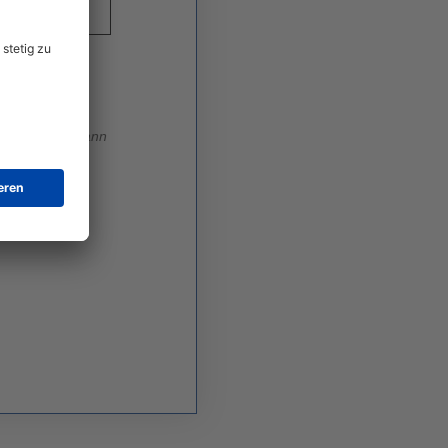
egebenen
nd Angebote zu
eiwillig und kann
eitere