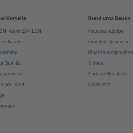
s-Vorteile
Rund ums Bauen
UEN - dann ZAHLEN
Hausbauratgeber
lles Bauen
Grundstücksservice
Germany
Finanzierungsrechne
rte Qualität
Videos
usbauweise
Podcast Hausblick
 einer Hand
Newsletter
gel
hnungen