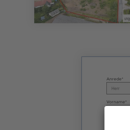
Anrede
*
Vorname
*
E-Mail
*