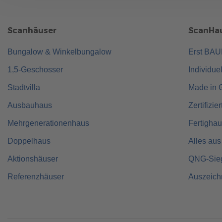
Scanhäuser
ScanHau
Bungalow & Winkelbungalow
Erst BA
1,5-Geschosser
Individue
Stadtvilla
Made in 
Ausbauhaus
Zertifizie
Mehrgenerationenhaus
Fertigha
Doppelhaus
Alles aus
Aktionshäuser
QNG-Sie
Referenzhäuser
Auszeic