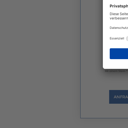
Einverstän
Hiermit will
Kontaktwege 
ihren Produk
jederzeit mi
Informatione
Ich sti
Mit einem Stern *
ANFRA