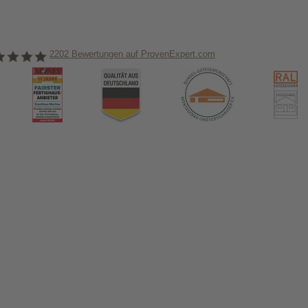
2202
Bewertungen auf ProvenExpert.com
nHaus Marlow
ormiert!
us & das Thema Hausbau
tikel in unserem Hausbau-Ratgeber