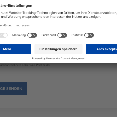
dniserklärung*
ige ich ein, dass die R. Kossow & Levermann GmbH mich über die ang
(E-Mail/Telefon) kontaktieren darf, um mir Informationsmaterialien u
ten und Dienstleistungen zukommen zu lassen. Meine Einwilligung ist fr
t Wirkung für die Zukunft über info@scanhaus.de widerrufen werden. W
n zur Datenverarbeitung finde ich in der
Datenschutzerklärung
.
mme zu.
 gekennzeichnete Felder sind Pflichtfelder
GE SENDEN