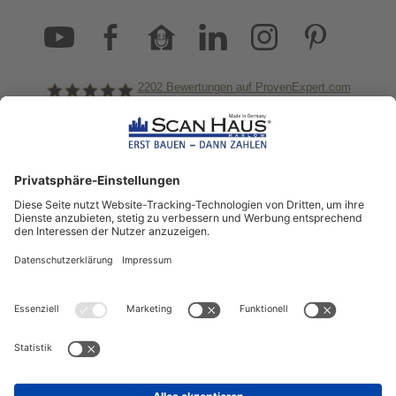
2202
Bewertungen auf ProvenExpert.com
ScanHaus Marlow
Bleiben Sie immer gut
informiert!
Aktuelle News rund um ScanHaus &
das Thema Hausbau
Sofort informiert über neue Artikel
in unserem Hausbau-Ratgeber
ZUM NEWSLETTER ANMELDEN