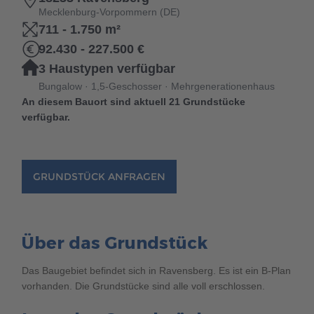
Brauchen Sie Hilfe?
Mecklenburg-Vorpommern (DE)
711 - 1.750 m²
038221 4000
92.430 - 227.500 €
3 Haustypen verfügbar
MUSTERHAUS FINDEN
Bungalow · 1,5-Geschosser · Mehrgenerationenhaus
An diesem Bauort sind aktuell 21 Grundstücke
verfügbar.
GRUNDSTÜCK ANFRAGEN
Über das Grundstück
Das Baugebiet befindet sich in Ravensberg. Es ist ein B-Plan
vorhanden. Die Grundstücke sind alle voll erschlossen.