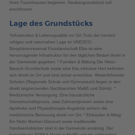
Ihres Traumhauses beginnen. Neubaugrundstück voll
erschlossen
Lage des Grundstücks
*Infrastruktur & Lebensqualität vor Ort Trotz der herrlich
ruhigen und naturnahen Lage im UNESCO-
Biosphärenreservat Flusslandschaft Elbe ist eine
hervorragende Infrastruktur für den täglichen Bedarf direkt in
der Gemeinde gegeben: * Familien & Bildung Die Viktor-
Bausch-Grundschule sowie eine Kita inklusive Hort befinden
sich direkt im Ort und sind sicher erreichbar. Weiterführende
Schulen (Regionale Schule und Gymnasium) liegen in den
direkt angrenzenden Nachbarorten Malliß und Dömitz. *
Medizinische Versorgung: Eine hausärztliche
Gemeinschaftspraxis, zwei Zahnarztpraxen sowie eine
Apotheke und Physiotherapie-Angebote sichern die
medizinische Betreuung direkt vor Ort. * Einkaufen & Alltag:
Ein Netto Marken-Discount sowie traditionelle
Handwerksbäcker sind in der Gemeinde ansässig. Der
benachbarte EDEKA-Markt in Malliß und die zahlreichen