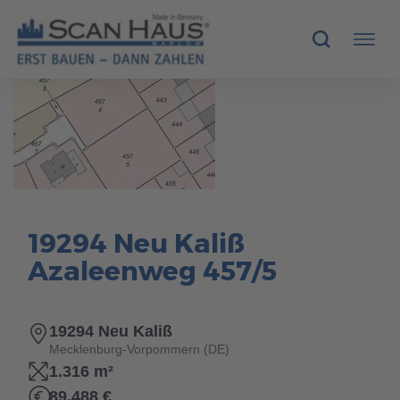
HÄUSER
MUSTERHÄUSER
SCANHAUS-VORTEILE
19294 Neu Kaliß
RUND UMS BAUEN
Azaleenweg 457/5
ÜBER UNS
19294 Neu Kaliß
KONTAKT
Mecklenburg-Vorpommern (DE)
1.316 m²
89.488 €