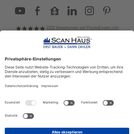
2202
Bewertungen auf ProvenExpert.com
ScanHaus Marlow
Bleiben Sie immer gut
informiert!
Aktuelle News rund um ScanHaus &
das Thema Hausbau
Sofort informiert über neue Artikel
in unserem Hausbau-Ratgeber
ZUM NEWSLETTER ANMELDEN