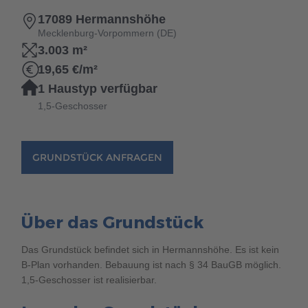
Brauchen Sie Hilfe?
17089 Hermannshöhe
038221 4000
Mecklenburg-Vorpommern (DE)
3.003 m²
19,65 €/m²
MUSTERHAUS FINDEN
1 Haustyp verfügbar
1,5-Geschosser
GRUNDSTÜCK ANFRAGEN
Über das Grundstück
Das Grundstück befindet sich in Hermannshöhe. Es ist kein
B-Plan vorhanden. Bebauung ist nach § 34 BauGB möglich.
1,5-Geschosser ist realisierbar.