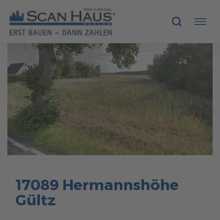
HÄUSER
MUSTERHÄUSER
SCANHAUS-VORTEILE
RUND UMS BAUEN
ÜBER UNS
17089 Hermannshöhe
KONTAKT
Gültz