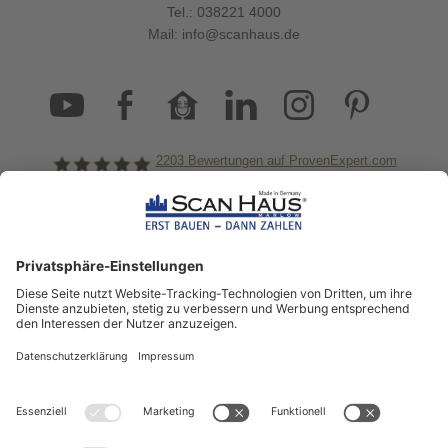
Tel.:
038221 4000
Mail:
info@scanhaus.de
2203
Bewertungen auf ProvenExpert.com
ScanHaus Marlow
Bleiben Sie immer gut
informiert!
Aktuelle News rund um ScanHaus &
das Thema Hausbau
Sofort informiert über neue Artikel
in unserem Hausbau-Ratgeber