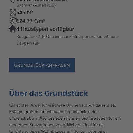
Brauchen Sie Hilfe?
Sachsen-Anhalt (DE)
545 m²
038221 4000
124,77 €/m²
4 Haustypen verfügbar
MUSTERHAUS FINDEN
Bungalow · 1,5-Geschosser · Mehrgenerationenhaus ·
Doppelhaus
GRUNDSTÜCK ANFRAGEN
Über das Grundstück
Ein echtes Juwel für visionäre Bauherren: Auf diesem ca.
550 qm großen, unbebauten Grundstück in der
Lindenstraße in Aschersleben können Sie Ihre Ideen für ein
modernes Bauvorhaben verwirklichen. Ideal für die
Errichtung eines Wohnhauses mit Garten oder einer