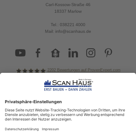
Carl-Kossow-Straße 46
18337 Marlow
Tel.:
038221 4000
Mail:
info@scanhaus.de
2202
Bewertungen auf ProvenExpert.com
ScanHaus Marlow
Bleiben Sie immer gut
informiert!
Aktuelle News rund um ScanHaus &
das Thema Hausbau