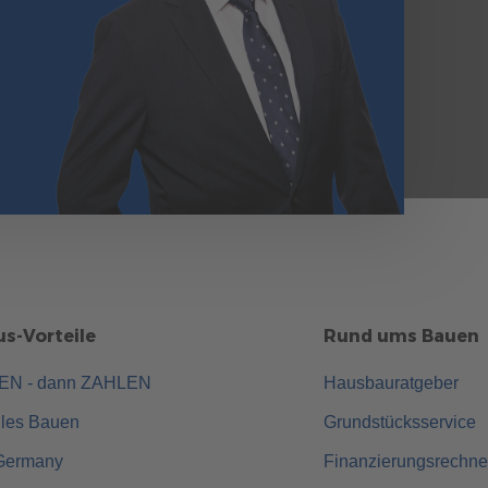
s-Vorteile
Rund ums Bauen
UEN - dann ZAHLEN
Hausbauratgeber
lles Bauen
Grundstücksservice
Germany
Finanzierungsrechne