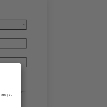
egebenen
nd Angebote zu
eiwillig und kann
eitere