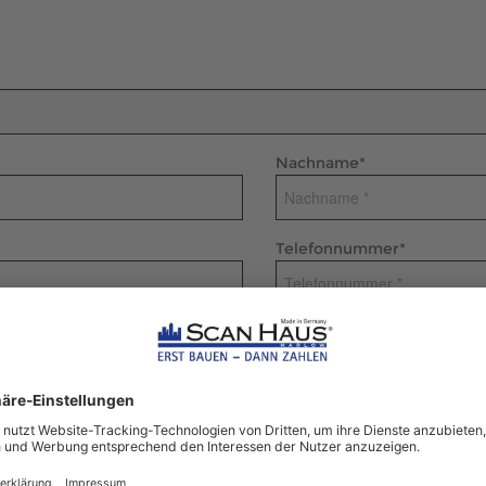
Nachname
*
Telefonnummer
*
dniserklärung*
ige ich ein, dass die R. Kossow & Levermann GmbH mich über die ang
(E-Mail/Telefon) kontaktieren darf, um mir Informationsmaterialien u
ten und Dienstleistungen zukommen zu lassen. Meine Einwilligung ist fr
t Wirkung für die Zukunft über info@scanhaus.de widerrufen werden. W
n zur Datenverarbeitung finde ich in der
Datenschutzerklärung
.