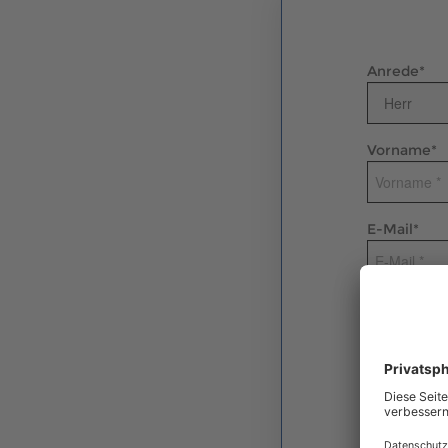
Anrede
*
Vorname
*
E-Mail
*
Einverstän
Hiermit will
Kontaktwege 
ihren Produk
jederzeit mi
Informatione