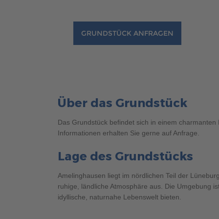
Brauchen Sie Hilfe?
038221 
QNG-Siegel
Aktionshaus
Auszeichnungen
GRUNDSTÜCK ANFRAGEN
Brauchen Sie Hilfe?
038221 
Über das Grundstück
Das Grundstück befindet sich in einem charmanten N
Informationen erhalten Sie gerne auf Anfrage.
Lage des Grundstücks
Brauchen Sie Hilfe?
Brauchen Sie Hilfe?
038221 
038221 
Amelinghausen liegt im nördlichen Teil der Lünebur
ruhige, ländliche Atmosphäre aus. Die Umgebung ist
idyllische, naturnahe Lebenswelt bieten.