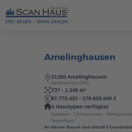
HÄUSER
MUST
Fertighäuser
ERST BAUEN - DANN ZAHLEN
Hausbauratgeber
News
Berater finden
Alle Fertighäuser
Alle Artikel
Amelinghausen
Ausstattung
Unser Wohnversprechen
Grundstücksservice
Unternehmen
Katalog bestellen
Bestseller
Allgemeines
Brauchen Sie Hilfe?
038221 
Referenzhäuser
Individuelles Bauen
Events & Stelltage
Karriere
Kontaktformular
Bungalow & Winkelb
Finanzierung
21385 Amelinghausen
Mehrfamilienhäuser
Made in Germany
Finanzierungsrechner
Regionales
1,5-Geschosser
Haustypen
Niedersachsen (DE)
737 - 1.348 m²
Zertifizierte Qualität
Videos
Sponsoring
Stadtvilla
97.770.420 - 178.825.680 €
Brauchen Sie Hilfe?
038221 
Unsere Bauweise
Podcast HAUSBLICK
Baupartner werden
Ausbauhaus
4 Haustypen verfügbar
Energieeffizient bauen
Newsletter
Mehrgenerationenh
Bungalow · 1,5-Geschosser · Mehrgenerat
Doppelhaus
Alles aus einer Hand
Doppelhaus
An diesem Bauort sind aktuell 5 Grundstüc