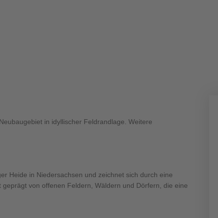
400 500
400 500
eubaugebiet in idyllischer Feldrandlage. Weitere
400 500
400 500
ger Heide in Niedersachsen und zeichnet sich durch eine
 geprägt von offenen Feldern, Wäldern und Dörfern, die eine