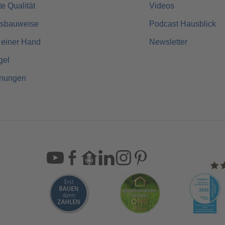
rte Qualität
Videos
usbauweise
Podcast Hausblick
 einer Hand
Newsletter
gel
hnungen
Sca