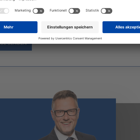
mme zu.
 gekennzeichnete Felder sind Pflichtfelder
GE SENDEN