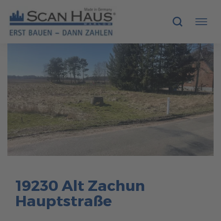
HÄUSER
MUSTERHÄUSER
SCANHAUS-VORTEILE
RUND UMS BAUEN
ÜBER UNS
19230 Alt Zachun
KONTAKT
Hauptstraße