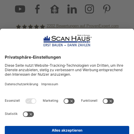
2202
Bewertungen auf ProvenExpert.com
ScanHaus Marlow
Bleiben Sie immer gut
informiert!
Aktuelle News rund um ScanHaus &
das Thema Hausbau
Sofort informiert über neue Artikel
in unserem Hausbau-Ratgeber
ZUM NEWSLETTER ANMELDEN