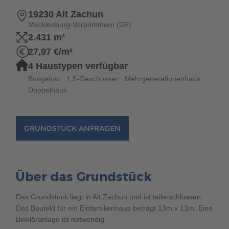
Brauchen Sie Hilfe?
19230 Alt Zachun
038221 4000
Mecklenburg-Vorpommern (DE)
2.431 m²
27,97 €/m²
MUSTERHAUS FINDEN
4 Haustypen verfügbar
Bungalow · 1,5-Geschosser · Mehrgenerationenhaus ·
Doppelhaus
GRUNDSTÜCK ANFRAGEN
Über das Grundstück
Das Grundstück liegt in Alt Zachun und ist teilerschlossen.
Das Baufeld für ein Einfamilienhaus beträgt 13m x 13m. Eine
Biokläranlage ist notwendig.