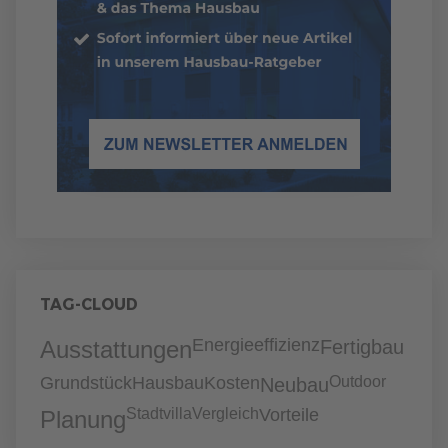
TAG-CLOUD
Energieeffizienz
Ausstattungen
Fertigbau
Grundstück
Hausbau
Kosten
Outdoor
Neubau
Stadtvilla
Vergleich
Vorteile
Planung