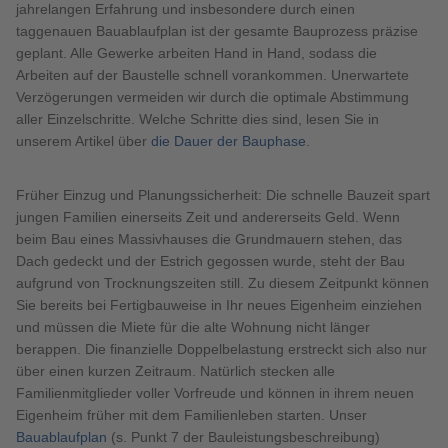
jahrelangen Erfahrung und insbesondere durch einen
taggenauen Bauablaufplan ist der gesamte Bauprozess präzise
geplant. Alle Gewerke arbeiten Hand in Hand, sodass die
Arbeiten auf der Baustelle schnell vorankommen. Unerwartete
Verzögerungen vermeiden wir durch die optimale Abstimmung
aller Einzelschritte. Welche Schritte dies sind, lesen Sie in
unserem Artikel über
die Dauer der Bauphase
.
Früher Einzug und Planungssicherheit: Die schnelle Bauzeit spart
jungen Familien einerseits Zeit und andererseits Geld. Wenn
beim Bau eines Massivhauses die Grundmauern stehen, das
Dach gedeckt und der Estrich gegossen wurde, steht der Bau
aufgrund von Trocknungszeiten still. Zu diesem Zeitpunkt können
Sie bereits bei Fertigbauweise in Ihr neues Eigenheim einziehen
und müssen die Miete für die alte Wohnung nicht länger
berappen. Die finanzielle Doppelbelastung erstreckt sich also nur
über einen kurzen Zeitraum. Natürlich stecken alle
Familienmitglieder voller Vorfreude und können in ihrem neuen
Eigenheim früher mit dem Familienleben starten. Unser
Bauablaufplan
(s. Punkt 7 der Bauleistungsbeschreibung)