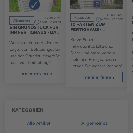
12.08.2021
Haustypen
12.08.2021
4 Min. Lesezeit
Allgemeines
3 Min. Lesezeit
10 FAKTEN ZUM
EIN GRUNDSTÜCK FÜR
FERTIGHAUS -
IHR FERTIGHAUS - DAS
VORTEILE DER
SOLLTEN SIE
FERTIGHAUSBAUWEISE
Kurze Bauzeit,
BEACHTEN
Was ist neben der idealen
Individualität, Effizienz.
Lage, dem Bebauungsplan
Diese und mehr Vorteile
und der Grundstücksgröße
bietet die Fertigbauweise.
noch von Bedeutung?
Lernen Sie weitere kennen!
mehr erfahren
mehr erfahren
KATEGORIEN
Alle Artikel
Allgemeines