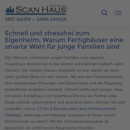
Schnell und stressfrei zum
HÄUSER
Eigenheim: Warum Fertighäuser eine
smarte Wahl für junge Familien sind
MUSTERHÄUSER
Den Wunsch zahlreicher junger Familien vom eigenen
Traumhaus konnten wir in den letzten Jahrzehnten vielfach wahr
SCANHAUS-VORTEILE
machen. Die meisten kamen skeptisch zu uns, sahen sie doch
einen großen Berg vor sich stehen, der aus der Finanzierbarkeit,
RUND UMS BAUEN
dem langwierigen Planungs- und Bauprozess und der Regelung
behördlicher Aufgaben bestand. Schnell stellte sich heraus, dass
mit einem Fertighaus und ScanHaus Marlow als Partner viele
ÜBER UNS
Dinge schnell, unkompliziert und stressfrei liefen. Können Sie sich
vorstellen, schon
2,5 bis 5 Monate nach dem Hochbautermin
KONTAKT
(Stelltag)
, abhängig vom Haustyp, entspannt in Ihrem neuen
Wohnzimmer zu sitzen? Mit der Holzständerbauweise ist
tatsächlich ein solch kurzer Bauprozess machbar.