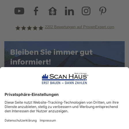
2202
Bewertungen auf ProvenExpert.com
ScanHaus Marlow
Bleiben Sie immer gut
informiert!
Aktuelle News rund um ScanHaus &
das Thema Hausbau
Sofort informiert über neue Artikel
in unserem Hausbau-Ratgeber
ZUM NEWSLETTER ANMELDEN