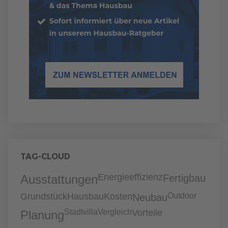
TAG-CLOUD
Energieeffizienz
Ausstattungen
Fertigbau
Grundstück
Hausbau
Kosten
Outdoor
Neubau
Stadtvilla
Vergleich
Vorteile
Planung