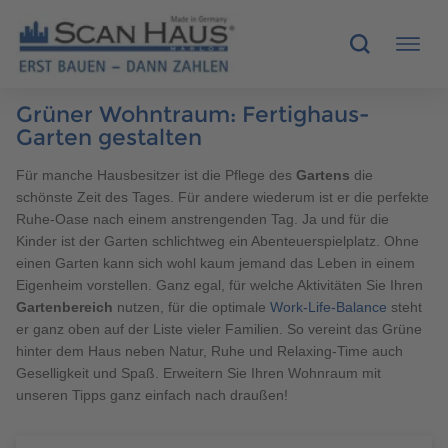
Grüner Wohntraum: Fertighaus-
HÄUSER
Garten gestalten
Für manche Hausbesitzer ist die Pflege des
Gartens
die
MUSTERHÄUSER
schönste Zeit des Tages. Für andere wiederum ist er die perfekte
Ruhe-Oase nach einem anstrengenden Tag. Ja und für die
SCANHAUS-VORTEILE
Kinder ist der Garten schlichtweg ein Abenteuerspielplatz. Ohne
einen Garten kann sich wohl kaum jemand das Leben in einem
RUND UMS BAUEN
Eigenheim vorstellen. Ganz egal, für welche Aktivitäten Sie Ihren
Gartenbereich
nutzen, für die optimale
Work-Life-Balance
steht
er ganz oben auf der Liste vieler Familien. So vereint das Grüne
ÜBER UNS
hinter dem Haus neben Natur, Ruhe und Relaxing-Time auch
Geselligkeit und Spaß. Erweitern Sie Ihren Wohnraum mit
KONTAKT
unseren Tipps ganz einfach nach draußen!