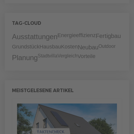
TAG-CLOUD
Energieeffizienz
Ausstattungen
Fertigbau
Grundstück
Hausbau
Kosten
Outdoor
Neubau
Stadtvilla
Vergleich
Vorteile
Planung
MEISTGELESENE ARTIKEL