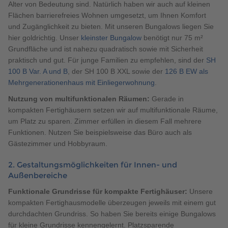
Alter von Bedeutung sind. Natürlich haben wir auch auf kleinen
Flächen barrierefreies Wohnen umgesetzt, um Ihnen Komfort
und Zugänglichkeit zu bieten. Mit unseren Bungalows liegen Sie
hier goldrichtig. Unser
kleinster Bungalow
benötigt nur 75 m²
Grundfläche und ist nahezu quadratisch sowie mit Sicherheit
praktisch und gut. Für junge Familien zu empfehlen, sind der
SH
100 B Var. A und B
, der SH 100 B XXL sowie der
126 B EW als
Mehrgenerationenhaus mit Einliegerwohnung
.
Nutzung von multifunktionalen Räumen:
Gerade in
kompakten Fertighäusern setzen wir auf multifunktionale Räume,
um Platz zu sparen. Zimmer erfüllen in diesem Fall mehrere
Funktionen. Nutzen Sie beispielsweise das Büro auch als
Gästezimmer und Hobbyraum.
2. Gestaltungsmöglichkeiten für Innen- und
Außenbereiche
Funktionale Grundrisse für kompakte Fertighäuser:
Unsere
kompakten Fertighausmodelle überzeugen jeweils mit einem gut
durchdachten Grundriss. So haben Sie bereits einige Bungalows
für kleine Grundrisse kennengelernt. Platzsparende