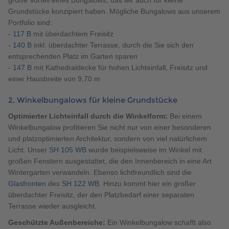
große Vorteil eines Bungalows, das wir auch für kleine
Grundstücke konzipiert haben. Mögliche Bungalows aus unserem
Portfolio sind:
-
117 B
mit überdachtem Freisitz
-
140 B
inkl. überdachter Terrasse, durch die Sie sich den
entsprechenden Platz im Garten sparen
-
147 B
mit Kathedraldecke für hohen Lichteinfall, Freisitz und
einer Hausbreite von 9,70 m
2. Winkelbungalows für kleine Grundstücke
Optimierter Lichteinfall durch die Winkelform:
Bei einem
Winkelbungalow profitieren Sie nicht nur von einer besonderen
und platzoptimierten Architektur, sondern von viel natürlichem
Licht. Unser
SH 105 WB
wurde beispielsweise im Winkel mit
großen Fenstern ausgestattet, die den Innenbereich in eine Art
Wintergarten verwandeln. Ebenso lichtfreundlich sind die
Glasfronten
des
SH 122 WB
. Hinzu kommt hier ein großer
überdachter Freisitz, der den Platzbedarf einer separaten
Terrasse wieder ausgleicht.
Geschützte Außenbereiche:
Ein Winkelbungalow schafft also