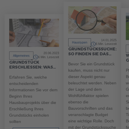
14.01.2025
Haustypen
6 Min. Lesezeit
GRUNDSTÜCKSSUCHE:
20.06.2023
SO FINDEN SIE DAS
W
Allgemeines
6 Min. Lesezeit
PERFEKTE
G
GRUNDSTÜCK
BAUGRUNDSTÜCK
Bevor Sie ein Grundstück
S
ERSCHLIESSEN: WAS S
kaufen, muss nicht nur
P
IE VOR DEM HAUSBAU W
ISSEN SOLLTEN
dieser Aspekt genau
B
Erfahren Sie, welche
beleuchtet werden. Neben
w
entscheidenden
der Lage und dem
G
Informationen Sie vor dem
Wohlfühlfaktor spielen
e
Beginn Ihres
ebenso die
S
Hausbauprojekts über die
Bauvorschriften und das
b
Erschließung Ihres
veranschlagte Budget
T
Grundstücks einholen
eine wichtige Rolle. Doch
B
sollten
mit der Grundstückssuche
f