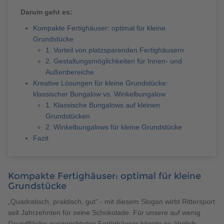
Brauchen Sie Hilfe?
Darum geht es:
038221 4000
Kompakte Fertighäuser: optimal für kleine
Grundstücke
1. Vorteil von platzsparenden Fertighäusern
MUSTERHAUS FINDEN
2. Gestaltungsmöglichkeiten für Innen- und
Außenbereiche
Kreative Lösungen für kleine Grundstücke:
klassischer Bungalow vs. Winkelbungalow
1. Klassische Bungalows auf kleinen
Grundstücken
2. Winkelbungalows für kleine Grundstücke
Fazit
Kompakte Fertighäuser: optimal für kleine
Grundstücke
„Quadratisch, praktisch, gut“ - mit diesem Slogan wirbt Rittersport
seit Jahrzehnten für seine Schokolade. Für unsere auf wenig
Grundfläche ausgerichteten Fertighäuser könnte es ähnlich