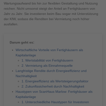
Brauchen Sie Hilfe?
Wartungsaufwand bis hin zur flexiblen Gestaltung und Nutzung
reichen. Nicht umsonst steigt der Anteil an Fertighäusern von
038221 4000
Jahr zu Jahr. Sie investieren beim Bau sogar mit Unterstützung
der KfW, sodass die Renditen bei Vermietung noch höher
ausfallen.
MUSTERHAUS FINDEN
Darum geht es:
Wirtschaftliche Vorteile von Fertighäusern als
Kapitalanlage
1. Wertstabilität von Fertighäusern
2. Vermietung als Einnahmequelle
Langfristige Rendite durch Energieeffizienz und
Nachhaltigkeit
1. Energieeffizienz als Wertsteigerungsfaktor
2. Zukunftssicherheit durch Nachhaltigkeit
Haustypen von ScanHaus Marlow: Fertighäuser als
Kapitalanlage
1. Unterschiedliche Haustypen für Investoren