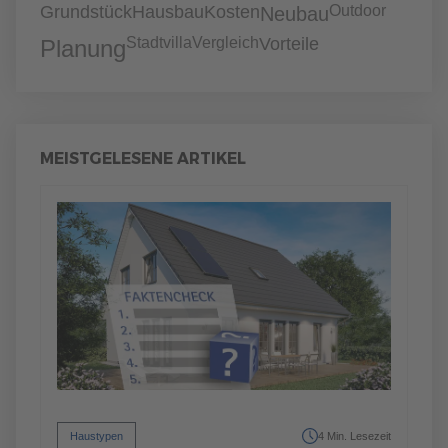
Grundstück
Hausbau
Kosten
Outdoor
Neubau
Stadtvilla
Vergleich
Vorteile
Planung
MEISTGELESENE ARTIKEL
Haustypen
4 Min. Lesezeit