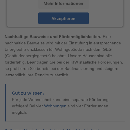
Mehr Informationen
Akzeptieren
powered by
Usercentrics Consent Management
Platform
Nachhaltige Bauweise und Fördermöglichkeiten:
Eine
nachhaltige Bauweise wird mit der Einstufung in entsprechende
Energieeffizienzklassen für Wohngebäude nach dem GEG
(Gebäudeenergiegesetz) belohnt. Unsere Häuser sind alle
förderfähig. Beantragen Sie bei der KfW staatliche Förderungen,
so profitieren Sie bereits bei der Baufinanzierung und steigern
letztendlich Ihre Rendite zusätzlich.
Gut zu wissen:
Für jede Wohneinheit kann eine separate Förderung
erfolgen! Bei vier
Wohnungen
sind vier Förderungen
möglich.