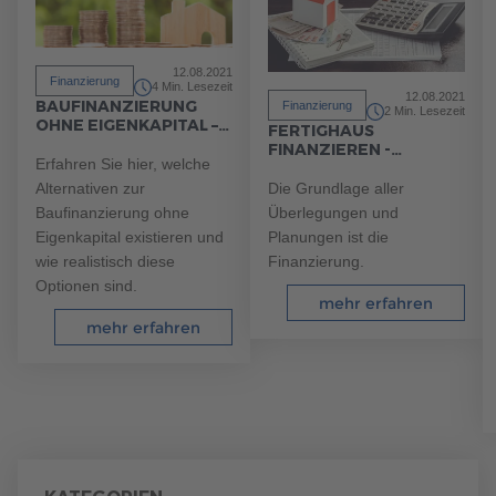
12.08.2021
Finanzierung
4 Min. Lesezeit
12.08.2021
BAUFINANZIERUNG
Finanzierung
2 Min. Lesezeit
OHNE EIGENKAPITAL –
FERTIGHAUS
RISIKO ODER CHANCE?
FINANZIEREN -
Erfahren Sie hier, welche
BAUFINANZIERUNG IM
ÜBERBLICK
Die Grundlage aller
Alternativen zur
Überlegungen und
Baufinanzierung ohne
Planungen ist die
Eigenkapital existieren und
Finanzierung.
wie realistisch diese
Optionen sind.
mehr erfahren
mehr erfahren