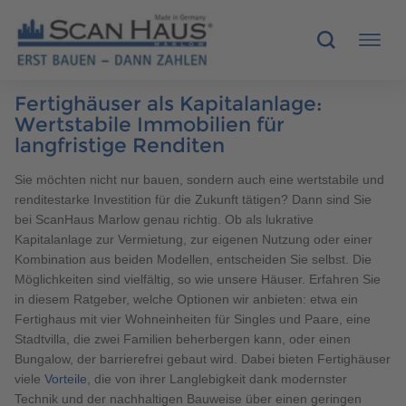
Fertighäuser als Kapitalanlage:
HÄUSER
Wertstabile Immobilien für
langfristige Renditen
MUSTERHÄUSER
Sie möchten nicht nur bauen, sondern auch eine wertstabile und
renditestarke Investition für die Zukunft tätigen? Dann sind Sie
SCANHAUS-VORTEILE
bei ScanHaus Marlow genau richtig. Ob als lukrative
Kapitalanlage zur Vermietung, zur eigenen Nutzung oder einer
RUND UMS BAUEN
Kombination aus beiden Modellen, entscheiden Sie selbst. Die
Möglichkeiten sind vielfältig, so wie unsere Häuser. Erfahren Sie
in diesem Ratgeber, welche Optionen wir anbieten: etwa ein
ÜBER UNS
Fertighaus mit vier Wohneinheiten für Singles und Paare, eine
Stadtvilla, die zwei Familien beherbergen kann, oder einen
KONTAKT
Bungalow, der barrierefrei gebaut wird. Dabei bieten Fertighäuser
viele
Vorteile
, die von ihrer Langlebigkeit dank modernster
Technik und der nachhaltigen Bauweise über einen geringen