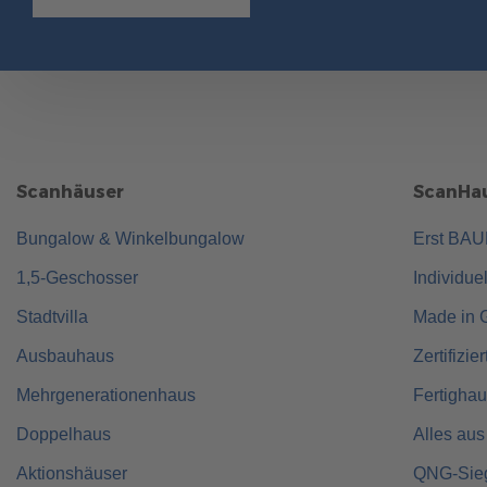
Scanhäuser
ScanHau
Bungalow & Winkelbungalow
Erst BA
1,5-Geschosser
Individue
Stadtvilla
Made in 
Ausbauhaus
Zertifizie
Mehrgenerationenhaus
Fertigha
Doppelhaus
Alles aus
Aktionshäuser
QNG-Sie