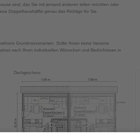
ause sind, das Sie mit jemand anderen teilen möchten oder
diese Doppelhaushälfte genau das Richtige für Sie.
hrere Grundrissvarianten. Sollte Ihnen keine Variante
ndriss nach Ihren individuellen Wünschen und Bedürfnissen in
Dachgeschoss