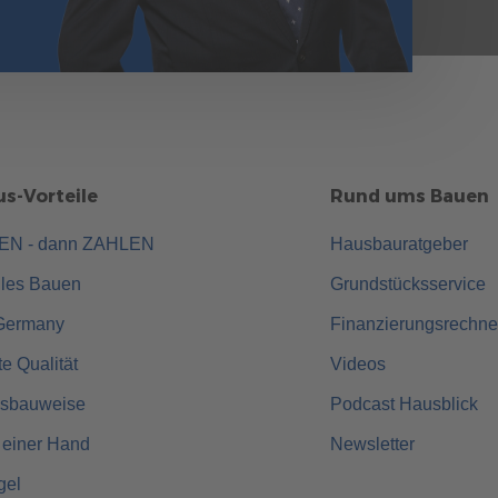
s-Vorteile
Rund ums Bauen
UEN - dann ZAHLEN
Hausbauratgeber
lles Bauen
Grundstücksservice
Germany
Finanzierungsrechne
rte Qualität
Videos
usbauweise
Podcast Hausblick
 einer Hand
Newsletter
gel