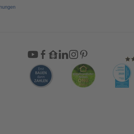
hnungen
Sca
Bleiben Sie immer gut inf
Aktuelle News rund um ScanHa