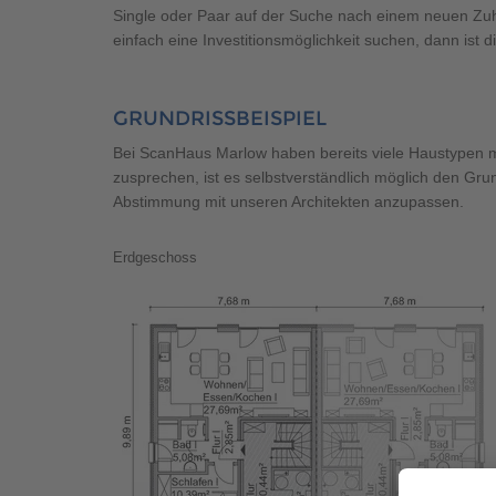
Single oder Paar auf der Suche nach einem neuen Zuh
einfach eine Investitionsmöglichkeit suchen, dann ist 
GRUNDRISSBEISPIEL
Bei ScanHaus Marlow haben bereits viele Haustypen me
zusprechen, ist es selbstverständlich möglich den Gru
Abstimmung mit unseren Architekten anzupassen.
Erdgeschoss