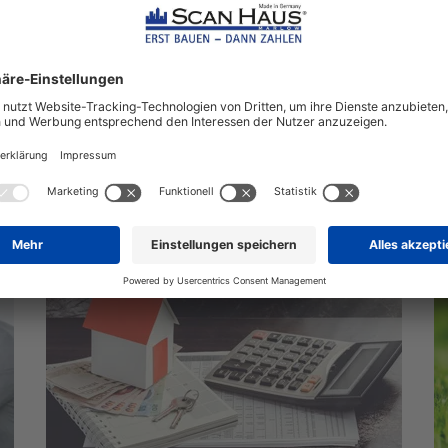
nächstes Fertighaus
aus unserem Hausbauratgeber