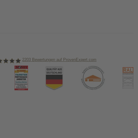
2203
Bewertungen auf ProvenExpert.com
nHaus Marlow
ormiert!
us & das Thema Hausbau