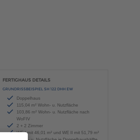
FERTIGHAUS DETAILS
GRUNDRISSBEISPIEL SH 122 DHH EW
Doppelhaus
115,04 m² Wohn- u. Nutzfläche
103,86 m² Wohn- u. Nutzfläche nach
WoFIV
2 + 2 Zimmer
WE I mit 46,01 m² und WE II mit 51,79 m²
Wohn- u. Nutzfläche je Doppelhaushälfte