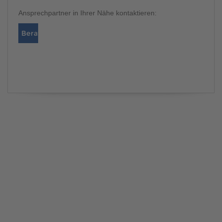
Ansprechpartner in Ihrer Nähe kontaktieren:
Berater finden
Katalog bestellen
BERATER FINDEN