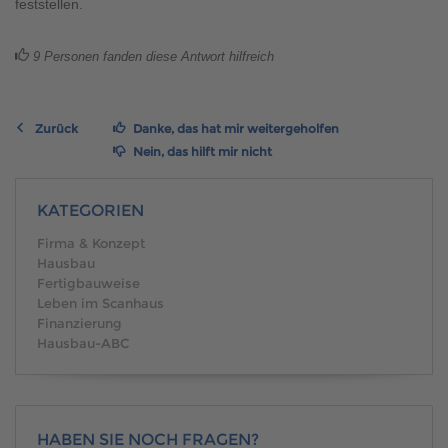
feststellen.
Brauchen Sie Hilfe?
038221 4000
9
Personen fanden diese Antwort hilfreich
MUSTERHAUS FINDEN
Zurück
Danke, das hat mir weitergeholfen
Nein, das hilft mir nicht
KATEGORIEN
Firma & Konzept
Hausbau
Fertigbauweise
Leben im Scanhaus
Finanzierung
Hausbau-ABC
HABEN SIE NOCH FRAGEN?