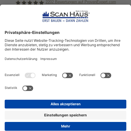
2202
Bewertungen auf ProvenExpert.com
ScanHaus Marlow
Bleiben Sie immer gut
informiert!
Aktuelle News rund um ScanHaus &
das Thema Hausbau
Sofort informiert über neue Artikel
in unserem Hausbau-Ratgeber
ZUM NEWSLETTER ANMELDEN